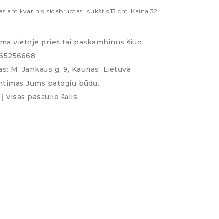
s antikvarinis, sidabruotas. Aukštis 13 cm. Kaina 32
ima vietoje prieš tai paskambinus šiuo
065256668
s: M. Jankaus g. 9, Kaunas, Lietuva.
ntimas Jums patogiu būdu.
į visas pasaulio šalis.