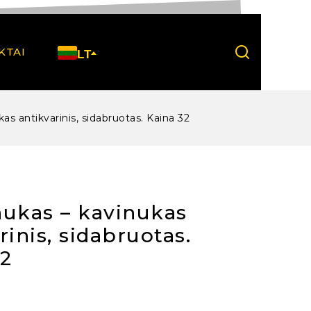
KTAI
LT
as antikvarinis, sidabruotas. Kaina 32
nukas – kavinukas
rinis, sidabruotas.
32