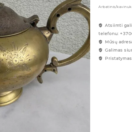
Arbatinis/kavinuka
Atsiimti gal
telefonu: +37
Mūsų adresa
Galimas siu
Pristatymas 