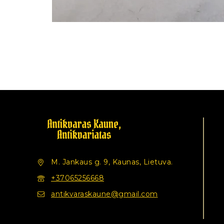
M. Jankaus g. 9, Kaunas, Lietuva.
+37065256668
antikvaraskaune@gmail.com