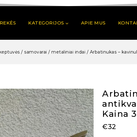
PREKĖS
KATEGORIJOS
APIE MUS
KONTA
keptuvės / samovarai / metaliniai indai
/
Arbatinukas – kavinuk
Arbati
antikva
Kaina 
€
32