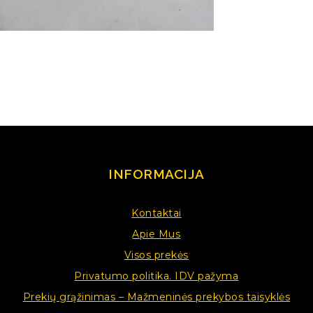
INFORMACIJA
Kontaktai
Apie Mus
Visos prekės
Privatumo politika. IDV pažyma
Prekių grąžinimas – Mažmeninės prekybos taisyklės