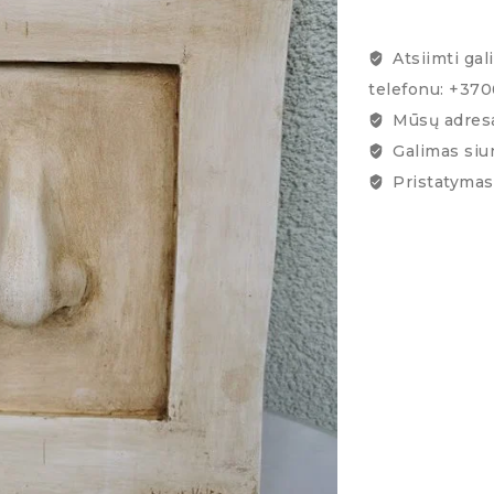
Atsiimti gal
telefonu: +37
Mūsų adresa
Galimas siu
Pristatymas 