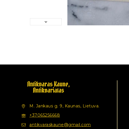
M. Jankaus g. 9, Kaunas, Lietuva.
+37065256668
antikvaraskaune@gmail.com