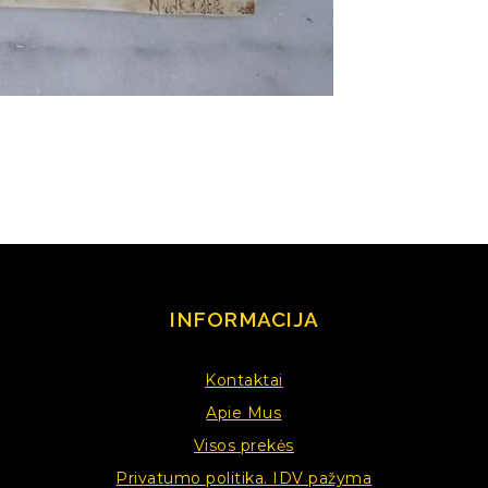
INFORMACIJA
Kontaktai
Apie Mus
Visos prekės
Privatumo politika. IDV pažyma