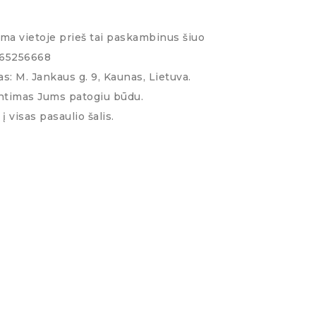
ima vietoje prieš tai paskambinus šiuo
065256668
s: M. Jankaus g. 9, Kaunas, Lietuva.
ntimas Jums patogiu būdu.
į visas pasaulio šalis.