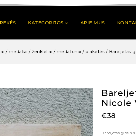
PREKĖS
KATEGORIJOS
APIE MUS
KONTA
fai / medaliai / ženkleliai / medalionai / plaketės
/
Bareljefas g
Barelje
Nicole 
€
38
Bareljefas gipsinis