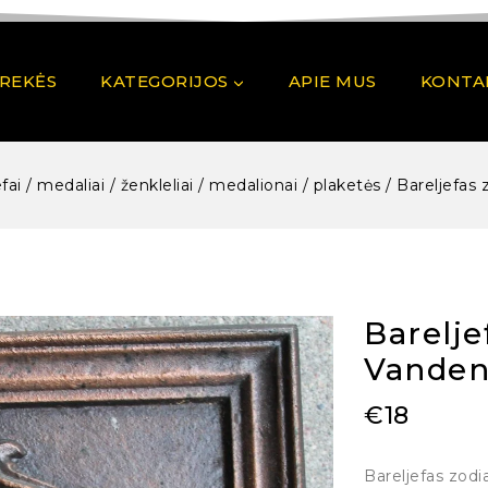
PREKĖS
KATEGORIJOS
APIE MUS
KONTA
fai / medaliai / ženkleliai / medalionai / plaketės
/
Bareljefas 
Barelje
Vandeni
€
18
Bareljefas zodi