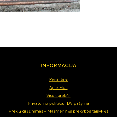
INFORMACIJA
Kontaktai
Apie Mus
Visos prekės
Privatumo politika. IDV pažyma
Prekių grąžinimas – Mažmeninės prekybos taisyklės