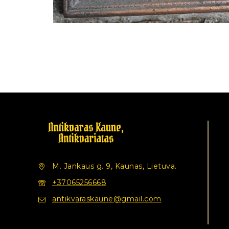
M. Jankaus g. 9, Kaunas, Lietuva.
+37065256668
antikvaraskaune@gmail.com