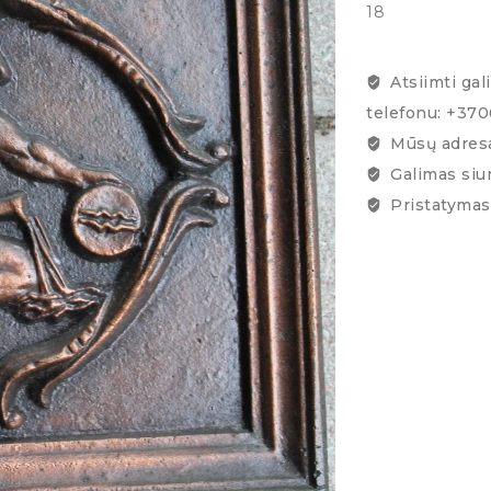
18
Atsiimti gal
telefonu: +37
Mūsų adresa
Galimas siu
Pristatymas 