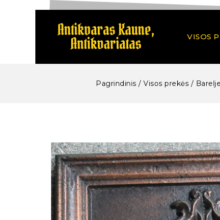
VISOS 
Pagrindinis
/
Visos prekės
/
Barelje