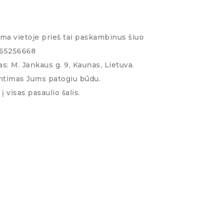
ima vietoje prieš tai paskambinus šiuo
065256668
s: M. Jankaus g. 9, Kaunas, Lietuva.
ntimas Jums patogiu būdu.
į visas pasaulio šalis.