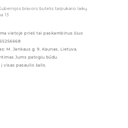
Gubernijos bravoro butelis tarpukario laikų.
na 13
ima vietoje prieš tai paskambinus šiuo
065256668
s: M. Jankaus g. 9, Kaunas, Lietuva.
ntimas Jums patogiu būdu.
į visas pasaulio šalis.