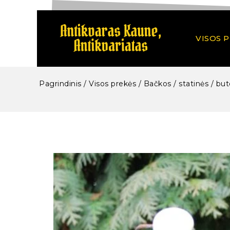
VISOS 
Pagrindinis
/
Visos prekės
/
Bačkos / statinės / bute