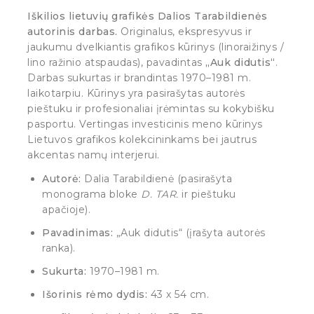
Iškilios lietuvių grafikės Dalios Tarabildienės
autorinis darbas.
Originalus, ekspresyvus ir
jaukumu dvelkiantis grafikos kūrinys (linoraižinys /
lino ražinio atspaudas), pavadintas
„Auk didutis“
.
Darbas sukurtas ir brandintas 1970–1981 m.
laikotarpiu. Kūrinys yra pasirašytas autorės
pieštuku ir profesionaliai įrėmintas su kokybišku
pasportu. Vertingas investicinis meno kūrinys
Lietuvos grafikos kolekcininkams bei jautrus
akcentas namų interjerui.
Autorė:
Dalia Tarabildienė (pasirašyta
monograma bloke
D. TAR.
ir pieštuku
apačioje).
Pavadinimas:
„Auk didutis“ (įrašyta autorės
ranka).
Sukurta:
1970–1981 m.
Išorinis rėmo dydis:
43 x 54 cm.