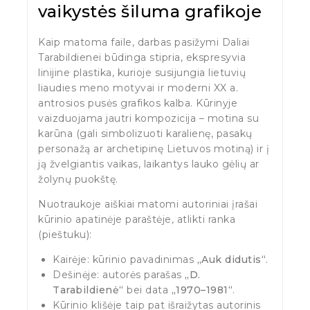
vaikystės šiluma grafikoje
Kaip matoma faile, darbas pasižymi Daliai
Tarabildienei būdinga stipria, ekspresyvia
linijine plastika, kurioje susijungia lietuvių
liaudies meno motyvai ir moderni XX a.
antrosios pusės grafikos kalba. Kūrinyje
vaizduojama jautri kompozicija – motina su
karūna (gali simbolizuoti karalienę, pasakų
personažą ar archetipinę Lietuvos motiną) ir į
ją žvelgiantis vaikas, laikantys lauko gėlių ar
žolynų puokštę.
Nuotraukoje aiškiai matomi autoriniai įrašai
kūrinio apatinėje paraštėje, atlikti ranka
(pieštuku):
Kairėje: kūrinio pavadinimas
„Auk didutis“
.
Dešinėje: autorės parašas
„D.
Tarabildienė“
bei data
„1970–1981“
.
Kūrinio klišėje taip pat išraižytas autorinis