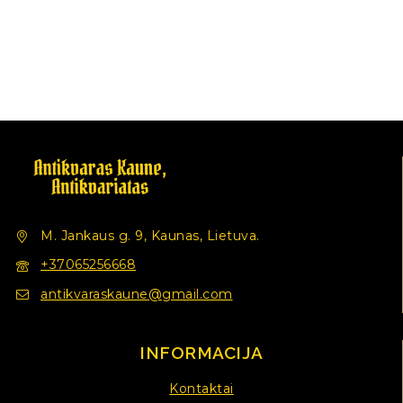
M. Jankaus g. 9, Kaunas, Lietuva.
+37065256668
antikvaraskaune@gmail.com
INFORMACIJA
Kontaktai