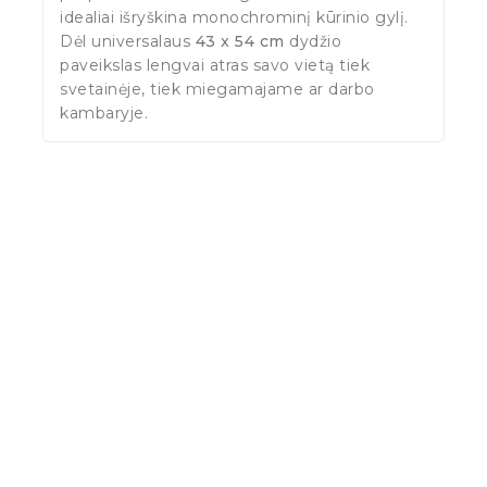
idealiai išryškina monochrominį kūrinio gylį.
Dėl universalaus
43 x 54 cm
dydžio
paveikslas lengvai atras savo vietą tiek
svetainėje, tiek miegamajame ar darbo
kambaryje.