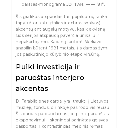
parašas-monograma
„D. TAR. — — ’81“
.
Šis grafikos atspaudas turi papildomų ranka
tapytų/tonuotų (žalios ir ochros spalvos)
akcentų ant augalų motyvų, kas kiekvieną
šios serijos atspaudą paverčia unikaliu ir
nepakartojamu. Kadangi autorė iškeliavo
anapilin būtent 1981 metais, šis darbas žymi
jos paskutiniojo kūrybinio etapo viršūnę.
Puiki investicija ir
paruoštas interjero
akcentas
D. Tarabildienės darbai yra įtraukti į Lietuvos
muziejų fondus, o rinkoje pasirodo vis rečiau.
Šis darbas parduodamas jau pilnai paruoštas
eksponavimui – skoningai parinktas gelsvas
pasportas ir kontrastingas medinis rėmas