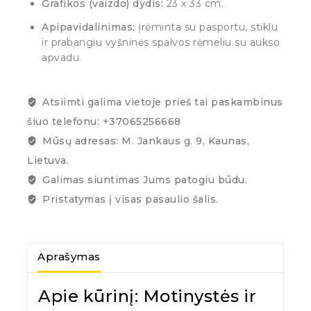
Grafikos (vaizdo) dydis:
23 x 33 cm.
Apipavidalinimas:
Įrėminta su pasportu, stiklu
ir prabangiu vyšninės spalvos rėmeliu su aukso
apvadu.
Atsiimti galima vietoje prieš tai paskambinus
šiuo telefonu: +37065256668
Mūsų adresas: M. Jankaus g. 9, Kaunas,
Lietuva.
Galimas siuntimas Jums patogiu būdu.
Pristatymas į visas pasaulio šalis.
Aprašymas
Apie kūrinį: Motinystės ir