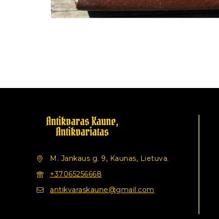
M. Jankaus g. 9, Kaunas, Lietuva.
+37065256668
antikvaraskaune@gmail.com