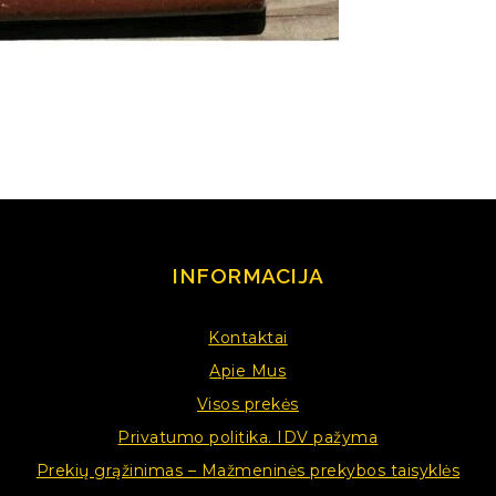
INFORMACIJA
Kontaktai
Apie Mus
Visos prekės
Privatumo politika. IDV pažyma
Prekių grąžinimas – Mažmeninės prekybos taisyklės