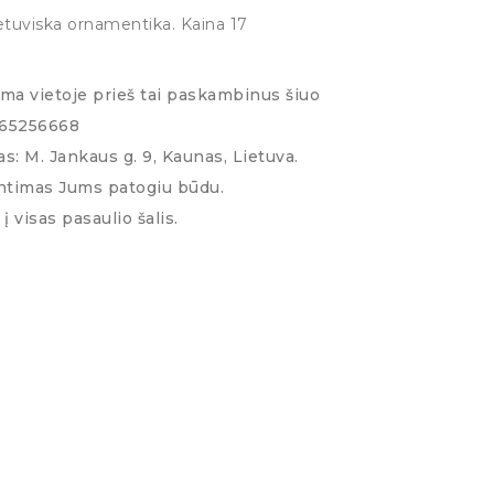
etuviska ornamentika. Kaina 17
ima vietoje prieš tai paskambinus šiuo
065256668
s: M. Jankaus g. 9, Kaunas, Lietuva.
ntimas Jums patogiu būdu.
į visas pasaulio šalis.