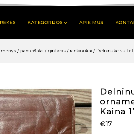
PREKĖS
KATEGORIJOS
APIE MUS
KONTA
kmenys / papuošalai / gintaras / rankinukai
/
Delninuke su lie
Delninu
orname
Kaina 1
€
17