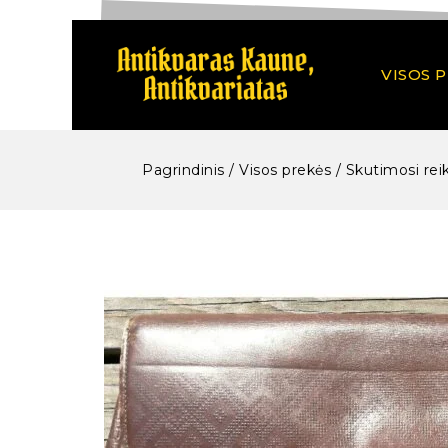
VISOS 
Pagrindinis
/
Visos prekės
/
Skutimosi rei