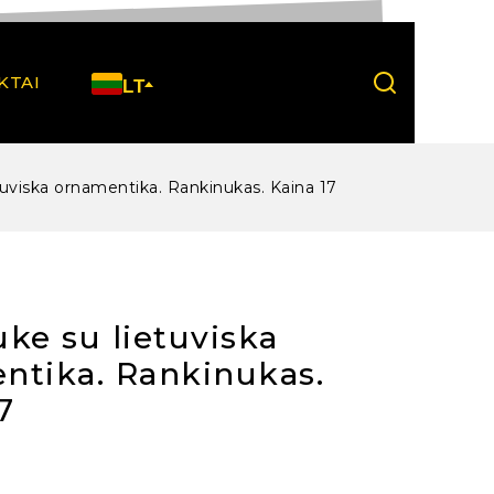
KTAI
LT
tuviska ornamentika. Rankinukas. Kaina 17
ke su lietuviska
ntika. Rankinukas.
7