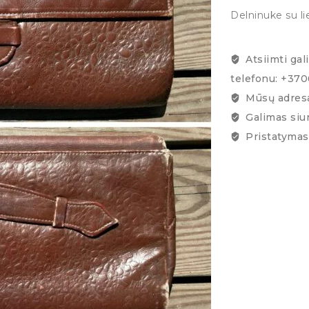
Delninuke su li
Atsiimti gal
telefonu: +37
Mūsų adresa
Galimas siu
Pristatymas 