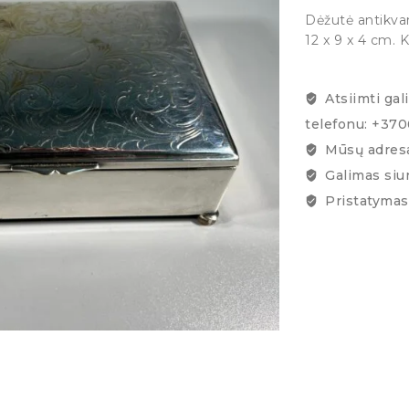
Dėžutė antikvar
12 x 9 x 4 cm. 
Atsiimti gal
telefonu: +37
Mūsų adresa
Galimas siu
Pristatymas 