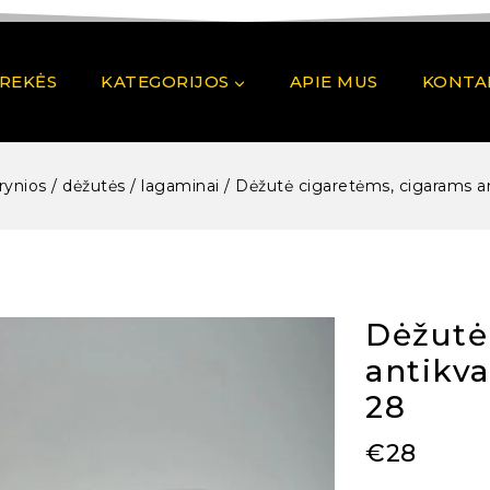
PREKĖS
KATEGORIJOS
APIE MUS
KONTA
rynios / dėžutės / lagaminai
/
Dėžutė cigaretėms, cigarams an
Dėžutė
antikva
28
€
28