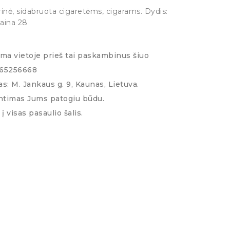
inė, sidabruota cigaretėms, cigarams. Dydis:
Kaina 28
ima vietoje prieš tai paskambinus šiuo
065256668
s: M. Jankaus g. 9, Kaunas, Lietuva.
ntimas Jums patogiu būdu.
į visas pasaulio šalis.