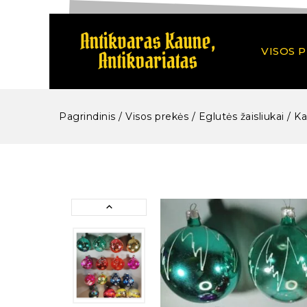
VISOS 
Pagrindinis
/
Visos prekės
/
Eglutės žaisliukai / K