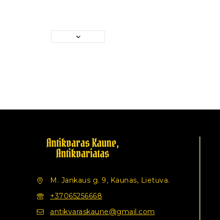
M. Jankaus g. 9, Kaunas, Lietuva.
+37065256668
antikvaraskaune@gmail.com