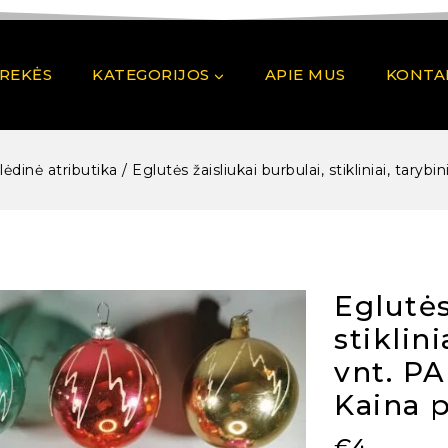
PREKĖS
KATEGORIJOS
APIE MUS
KONTA
alėdinė atributika
/
Eglutės žaisliukai burbulai, stikliniai, tary
Eglutės
stiklini
vnt. PA
Kaina 
€
4