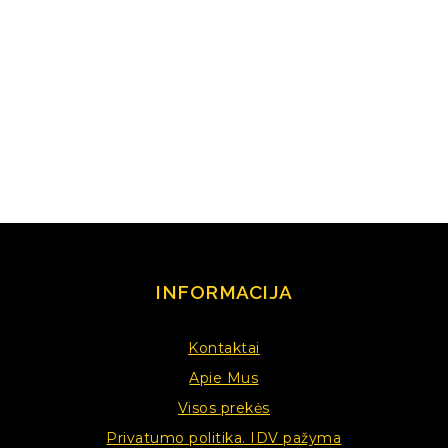
INFORMACIJA
Kontaktai
Apie Mus
Visos prekės
Privatumo politika. IDV pažyma