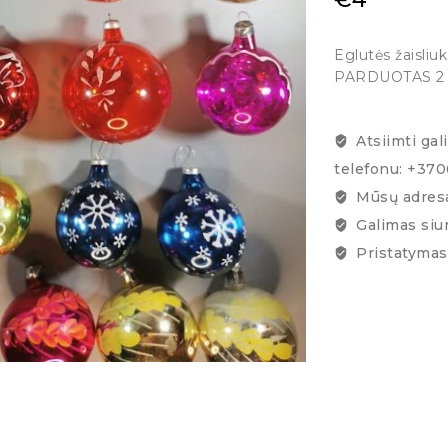
Eglutės žaisliuka
PARDUOTAS 2 ei
Atsiimti gal
telefonu: +37
Mūsų adresa
Galimas siu
Pristatymas 