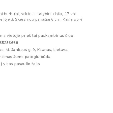
i burbulai, stikliniai, tarybinių laikų. 17 vnt.
lėje 3. Skersmuo panašiai 6 cm. Kaina po 4
ima vietoje prieš tai paskambinus šiuo
065256668
s: M. Jankaus g. 9, Kaunas, Lietuva.
ntimas Jums patogiu būdu.
į visas pasaulio šalis.