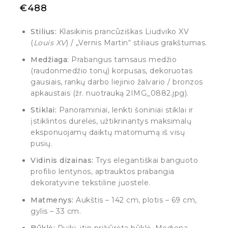
€
488
Stilius:
Klasikinis prancūziškas Liudviko XV
(
Louis XV
) / „Vernis Martin“ stiliaus grakštumas.
Medžiaga:
Prabangus tamsaus medžio
(raudonmedžio tonų) korpusas, dekoruotas
gausiais, rankų darbo liejinio žalvario / bronzos
apkaustais (žr. nuotrauką 2IMG_0882.jpg).
Stiklai:
Panoraminiai, lenkti šoniniai stiklai ir
įstiklintos durelės, užtikrinantys maksimalų
eksponuojamų daiktų matomumą iš visų
pusių.
Vidinis dizainas:
Trys elegantiškai banguoto
profilio lentynos, aptrauktos prabangia
dekoratyvine tekstiline juostele.
Matmenys:
Aukštis – 142 cm, plotis – 69 cm,
gylis – 33 cm.
Būklė:
Puiki, itin prižiūrėta būklė. Mediena