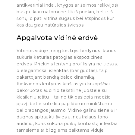
antikvariniai indai, knygos ar šeimos relikvijos)
bus puikiai matomi ne tik iš priekio, bet ir iš
šonų, o pati vitrina sugaus bei atspindės kur
kas daugiau natūralios šviesos.
Apgalvota vidinė erdvė
Vitrinos viduje įrengtos
trys lentynos
, kurios
sukuria keturias patogias ekspozicines
erdves. Priekinis lentynų profilis yra ne tiesus,
o elegantiškai išlenktas (banguotas), taip
pakartojant bendrą baldo dinamiką.
Kiekvienos lentynos kraštas yra kruopščiai
dekoruotas audinio tekstiline juostele su
klasikiniu raštu – tai ne tik paslepia medžio
pjūvį, bet ir suteikia papildomo minkštumo
bei prabangos jausmo. Vidinė galinė sienelė ir
dugnas aptraukti šviesiu, neutralaus tono
audiniu, kuris sukuria puikų kontrastą ir leidžia
tamsiems ar blizgiems daiktams viduje