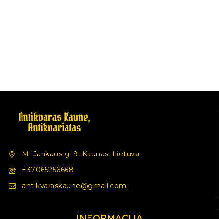
M. Jankaus g. 9, Kaunas, Lietuva.
+37065256668
antikvaraskaune@gmail.com
INFORMACIJA