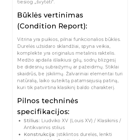
tiesiog „švytėti“.
Būklės vertinimas
(Condition Report):
Vitrina yra puikios, pilnai funkcionalios būklės.
Durelės užsidaro sklandžiai, spyna veikia,
komplekte yra originalus metalinis raktelis.
Medžio apdaila išlaikiusi gilų, sodrų blizgesį
be didesnių subraižymų ar pažeidimų. Stiklai
skaidrūs, be įskilimų. Žalvariniai elementai turi
natūralią, laiko suteiktą patamsėjusią patiną,
kuri tik patvirtina klasikinį baldo charakterį.
Pilnos techninės
specifikacijos:
Stilius:
Liudviko XV (Louis XV) / Klasikinis /
Antikvarinis stilius
Konstrukcija:
Įstiklintos durelės, lenkti