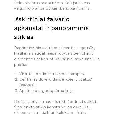
tiek erdvioms svetainėms, tiek jaukiems
valgomojo ar darbo kambario kampams.
Išskirtiniai žalvario
apkaustai ir panoraminis
stiklas
Pagrindinis šios vitrinos akcentas – gausūs,
klasikiniais augaliniais motyvais bei rokailio
elementais dekoruoti žalvariniai apkaustai. Jie
puošia:
Viršutinį baldo karnizą bei kampus;
Centrines durelių dalis ir kojelių „batus“
(
sabots
);
Apatinę banguotą rėmo liniją.
Didžiulis privalumas –
lenkti šoniniai stiklai
.
Šios lenkto stiklo konstrukcijos dėka jūsų
eksponuojami daiktai (kolekcinės lėlės,