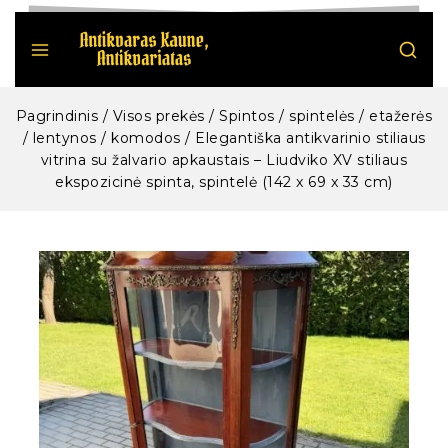
Pagrindinis
/
Visos prekės
/
Spintos / spintelės / etažerės
/ lentynos / komodos
/
Elegantiška antikvarinio stiliaus
vitrina su žalvario apkaustais – Liudviko XV stiliaus
ekspozicinė spinta, spintelė (142 x 69 x 33 cm)