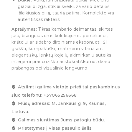
gražiai blizga, stiklai sveiki, žalvario detalės
išlaikiusios gilią, taurią patiną. Komplekte yra
autentiškas raktelis.
Aprašymas:
Tikras kambario deimantas, skirtas
jūsų brangiausioms kolekcijoms, porcelianui,
krištolui ar sidabro dirbiniams eksponuoti. Ši
grakšti, kompaktiškų matmenų vitrina ant
elegantiškų, lenktų kojelių akimirksniu suteiks
interjerui prancūziško aristokratiškumo, dvaro
prabangos bei vizualinio lengvumo.
Atsiimti galima vietoje prieš tai paskambinus
šiuo telefonu: +37065256668
Mūsų adresas: M. Jankaus g. 9, Kaunas,
Lietuva.
Galimas siuntimas Jums patogiu būdu.
Pristatymas į visas pasaulio šalis.