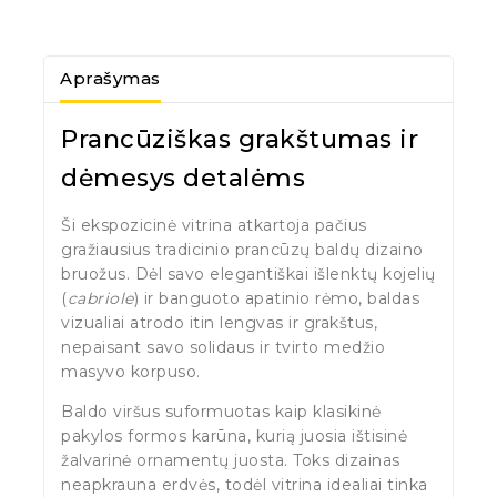
Aprašymas
Prancūziškas grakštumas ir
dėmesys detalėms
Ši ekspozicinė vitrina atkartoja pačius
gražiausius tradicinio prancūzų baldų dizaino
bruožus. Dėl savo elegantiškai išlenktų kojelių
(
cabriole
) ir banguoto apatinio rėmo, baldas
vizualiai atrodo itin lengvas ir grakštus,
nepaisant savo solidaus ir tvirto medžio
masyvo korpuso.
Baldo viršus suformuotas kaip klasikinė
pakylos formos karūna, kurią juosia ištisinė
žalvarinė ornamentų juosta. Toks dizainas
neapkrauna erdvės, todėl vitrina idealiai tinka