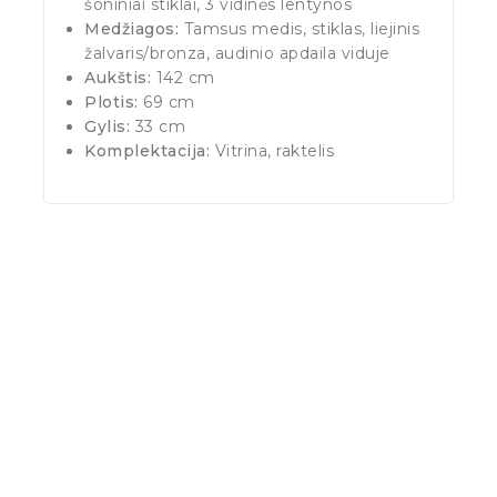
šoniniai stiklai, 3 vidinės lentynos
Medžiagos:
Tamsus medis, stiklas, liejinis
žalvaris/bronza, audinio apdaila viduje
Aukštis:
142 cm
Plotis:
69 cm
Gylis:
33 cm
Komplektacija:
Vitrina, raktelis