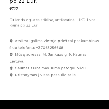
po 22 Eur.
€
22
Girlianda eglutės stiklinė, antikvarinė. LIKO 1 vnt.
Kaina po 22 Eur.
Atsiimti galima vietoje prieš tai paskambinus
šiuo telefonu: +37065256668
Mūsų adresas: M. Jankaus g. 9, Kaunas,
Lietuva.
Galimas siuntimas Jums patogiu būdu.
Pristatymas į visas pasaulio šalis.