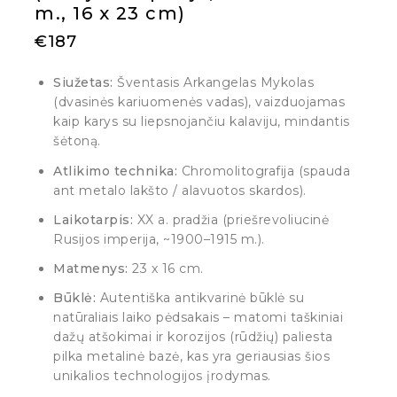
m., 16 x 23 cm)
€
187
Siužetas:
Šventasis Arkangelas Mykolas
(dvasinės kariuomenės vadas), vaizduojamas
kaip karys su liepsnojančiu kalaviju, mindantis
šėtoną.
Atlikimo technika:
Chromolitografija (spauda
ant metalo lakšto / alavuotos skardos).
Laikotarpis:
XX a. pradžia (priešrevoliucinė
Rusijos imperija, ~1900–1915 m.).
Matmenys:
23 x 16 cm.
Būklė:
Autentiška antikvarinė būklė su
natūraliais laiko pėdsakais – matomi taškiniai
dažų atšokimai ir korozijos (rūdžių) paliesta
pilka metalinė bazė, kas yra geriausias šios
unikalios technologijos įrodymas.