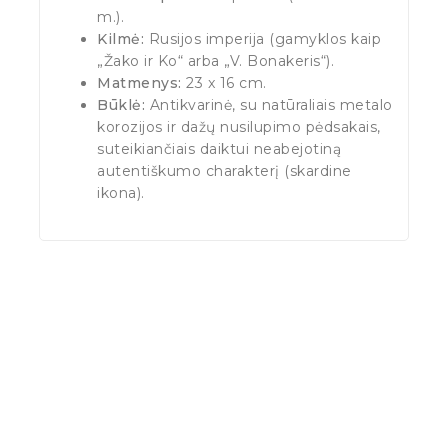
m.).
Kilmė:
Rusijos imperija (gamyklos kaip
„Žako ir Ko“ arba „V. Bonakeris“).
Matmenys:
23 x 16 cm.
Būklė:
Antikvarinė, su natūraliais metalo
korozijos ir dažų nusilupimo pėdsakais,
suteikiančiais daiktui neabejotiną
autentiškumo charakterį (skardine
ikona).