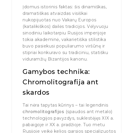
Įdomus istorinis faktas: šis dinamiškas,
dramatiškas atvaizdas visiškai
nukopijuotas nuo Vakarų Europos
(katalikiškos) dailės tradicijos. Vėlyvuoju
sinodiniu laikotarpiu Rusijos imperijoje
tokia akademinė, vakarietiška stilistika
buvo pasiekusi populiarumo viršūnę ir
stipriai konkuravo su tradiciniu, statišku
viduramžių Bizantijos kanonu.
Gamybos technika:
Chromolitografija ant
skardos
Tai nėra tapytas kūrinys – tai legendinis
chromolitografijos
(spaudos ant metalo)
technologijos pavyzdys, suklestėjęs XIX a.
pabaigoje ir XX a. pradžioje. Tuo metu
Rusijoje veikė kelios garsios specializuotos