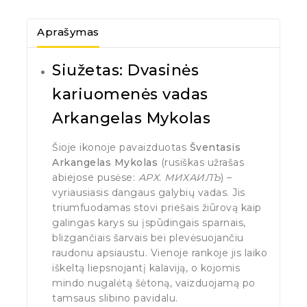
Aprašymas
Siužetas: Dvasinės
kariuomenės vadas
Arkangelas Mykolas
Šioje ikonoje pavaizduotas
Šventasis
Arkangelas Mykolas
(rusiškas užrašas
abiejose pusėse:
АРХ. МИХАИЛЪ
) –
vyriausiasis dangaus galybių vadas. Jis
triumfuodamas stovi priešais žiūrovą kaip
galingas karys su įspūdingais sparnais,
blizgančiais šarvais bei plevėsuojančiu
raudonu apsiaustu. Vienoje rankoje jis laiko
iškeltą liepsnojantį kalaviją, o kojomis
mindo nugalėtą šėtoną, vaizduojamą po
tamsaus slibino pavidalu.