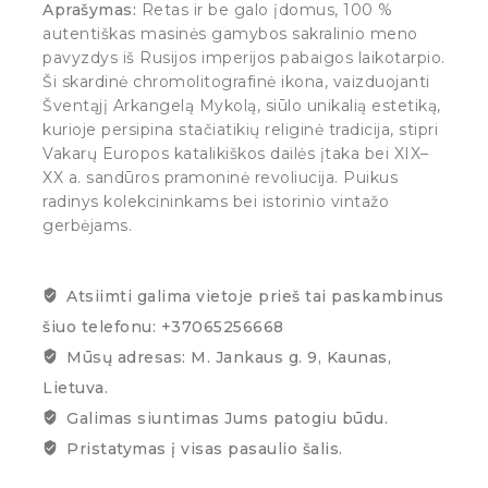
Aprašymas:
Retas ir be galo įdomus, 100 %
autentiškas masinės gamybos sakralinio meno
pavyzdys iš Rusijos imperijos pabaigos laikotarpio.
Ši skardinė chromolitografinė ikona, vaizduojanti
Šventąjį Arkangelą Mykolą, siūlo unikalią estetiką,
kurioje persipina stačiatikių religinė tradicija, stipri
Vakarų Europos katalikiškos dailės įtaka bei XIX–
XX a. sandūros pramoninė revoliucija. Puikus
radinys kolekcininkams bei istorinio vintažo
gerbėjams.
Atsiimti galima vietoje prieš tai paskambinus
šiuo telefonu: +37065256668
Mūsų adresas: M. Jankaus g. 9, Kaunas,
Lietuva.
Galimas siuntimas Jums patogiu būdu.
Pristatymas į visas pasaulio šalis.