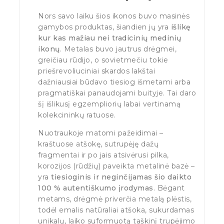
Nors savo laiku šios ikonos buvo masinės
gamybos produktas, šiandien jų yra
išlikę
kur kas mažiau nei tradicinių medinių
ikonų
. Metalas buvo jautrus drėgmei,
greičiau rūdijo, o sovietmečiu tokie
priešrevoliuciniai skardos lakštai
dažniausiai būdavo tiesiog išmetami arba
pragmatiškai panaudojami buityje. Tai daro
šį išlikusį egzempliorių labai vertinamą
kolekcininkų ratuose.
Nuotraukoje matomi pažeidimai –
kraštuose atšokę, sutrupėję dažų
fragmentai ir po jais atsivėrusi pilka,
korozijos (rūdžių) paveikta metalinė bazė –
yra
tiesioginis ir neginčijamas šio daikto
100 % autentiškumo įrodymas
. Bėgant
metams, drėgmė priverčia metalą plėstis,
todėl emalis natūraliai atšoka, sukurdamas
unikalų, laiko suformuotą taškinį trupėjimo