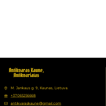
M. Jankaus g. 9, Kaunas, Lietuva.
+37065256668
antikvaraskaune@gmail.com