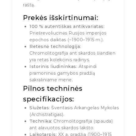
raštą.
Prekės išskirtinumai:
100 % autentiškas antikvariatas:
Priešrevoliucinės Rusijos imperijos
epochos daiktas (~1900–1915 m.).
Retesnė technologija:
Chromolitografija ant skardos šiandien
yra retas kolekcinis radinys.
Istorinis liudininkas:
Atspindi
pramoninės gamybos pradžią
sakraliniame mene.
Pilnos techninės
specifikacijos:
Siužetas:
Šventasis Arkangelas Mykolas
(Archistratigas).
Technika:
Chromolitografija (spauda)
ant alavuotos skardos lakšto.
Laikotarpis:
XX a. pradžia (1900–1915