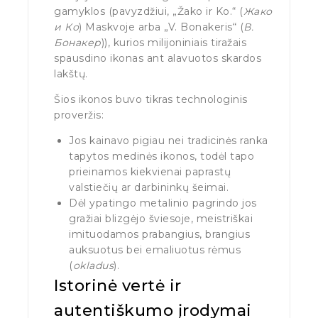
gamyklos (pavyzdžiui, „Žako ir Ko.“ (
Жако
и Ко
) Maskvoje arba „V. Bonakeris“ (
В.
Бонакер
)), kurios milijoniniais tiražais
spausdino ikonas ant alavuotos skardos
lakštų.
Šios ikonos buvo tikras technologinis
proveržis:
Jos kainavo pigiau nei tradicinės ranka
tapytos medinės ikonos, todėl tapo
prieinamos kiekvienai paprastų
valstiečių ar darbininkų šeimai.
Dėl ypatingo metalinio pagrindo jos
gražiai blizgėjo šviesoje, meistriškai
imituodamos prabangius, brangius
auksuotus bei emaliuotus rėmus
(
okladus
).
Istorinė vertė ir
autentiškumo įrodymai