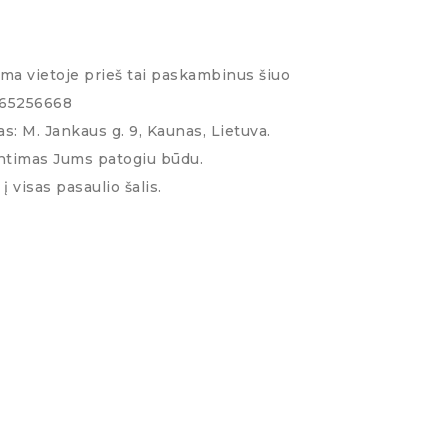
ima vietoje prieš tai paskambinus šiuo
065256668
s: M. Jankaus g. 9, Kaunas, Lietuva.
ntimas Jums patogiu būdu.
į visas pasaulio šalis.