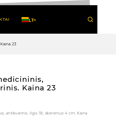
KTAI
LT
 Kaina 23
edicininis,
rinis. Kaina 23
is, antikvarinis. Ilgis 18, skersmuo 4 cm. Kaina