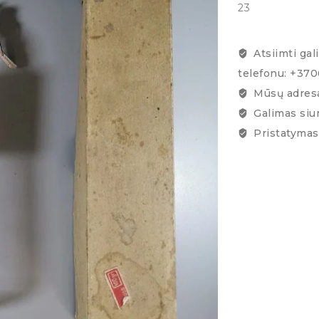
23
Atsiimti gal
telefonu: +37
Mūsų adresa
Galimas siu
Pristatymas 