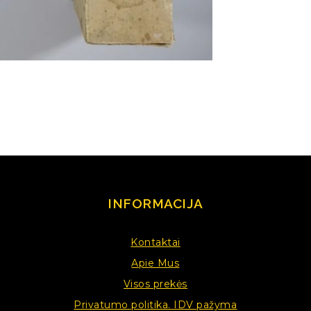
INFORMACIJA
Kontaktai
Apie Mus
Visos prekės
Privatumo politika. IDV pažyma