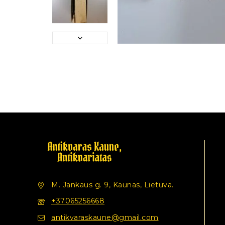
M. Jankaus g. 9, Kaunas, Lietuva.
+37065256668
antikvaraskaune@gmail.com