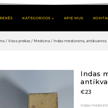
PREKĖS
KATEGORIJOS
APIE MUS
KONTA
nis
/
Visos prekės
/
Medicina
/
Indas medicininis, antikvarinis.
Indas m
antikva
€
23
Indas medicinin