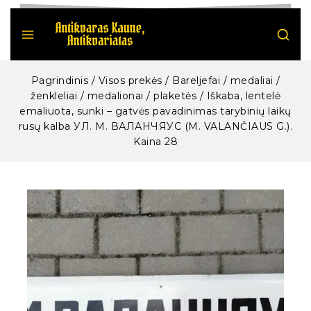
Pagrindinis
/
Visos prekės
/
Bareljefai / medaliai /
ženkleliai / medalionai / plaketės
/
Iškaba, lentelė
emaliuota, sunki – gatvės pavadinimas tarybinių laikų
rusų kalba УЛ. М. ВАЛАНЧЯУС (M. VALANČIAUS G.).
Kaina 28