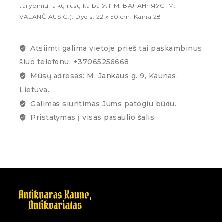
tarybinių laikų rusų kalba
УЛ.
М. ВАЛАНЧЯУС (M.
VALANČIAUS G.). Dydis: 22 x 60 cm.
Kaina 28
Atsiimti galima vietoje prieš tai paskambinus
šiuo telefonu: +37065256668
Mūsų adresas: M. Jankaus g. 9, Kaunas,
Lietuva.
Galimas siuntimas Jums patogiu būdu.
Pristatymas į visas pasaulio šalis.