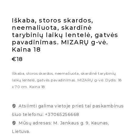
Iškaba, storos skardos,
neemaliuota, skardinė
tarybinių laikų lentelė, gatvės
pavadinimas. MIZARŲ g-vė.
Kaina 18
€
18
Iškaba, storos skardos, neemaliuota, skardinė tarybinių
laikų lentelė, gatvės pavadinimas.
MIZARŲ g-vė.
Dydis: 18
x 70 cm. Kaina 18
Atsiimti galima vietoje prieš tai paskambinus
šiuo telefonu: +37065256668
Mūsų adresas: M. Jankaus g. 9, Kaunas,
Lietuva.