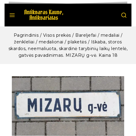
Pagrindinis
/
Visos prekės
/
Bareljefai / medaliai /
ženkleliai / medalionai / plaketės
/
Iškaba, storos
skardos, neemaliuota, skardinė tarybinių laikų lentelė,
gatvės pavadinimas. MIZARŲ g-vė. Kaina 18