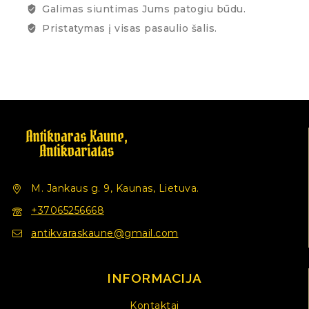
Galimas siuntimas Jums patogiu būdu.
Pristatymas į visas pasaulio šalis.
M. Jankaus g. 9, Kaunas, Lietuva.
+37065256668
antikvaraskaune@gmail.com
INFORMACIJA
Kontaktai