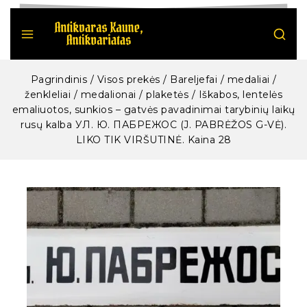
Pagrindinis
/
Visos prekės
/
Bareljefai / medaliai /
ženkleliai / medalionai / plaketės
/
Iškabos, lentelės
emaliuotos, sunkios – gatvės pavadinimai tarybinių laikų
rusų kalba УЛ. Ю. ПАБРЕЖОС (J. PABRĖŽOS G-VĖ).
LIKO TIK VIRŠUTINĖ. Kaina 28