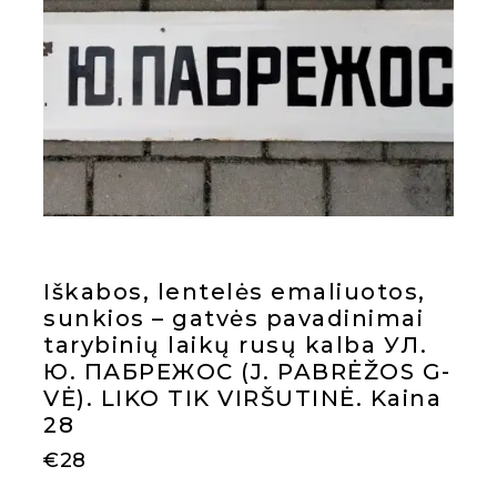
Iškabos, lentelės emaliuotos,
sunkios – gatvės pavadinimai
tarybinių laikų rusų kalba УЛ.
Ю. ПАБРЕЖОС (J. PABRĖŽOS G-
VĖ). LIKO TIK VIRŠUTINĖ. Kaina
28
€
28