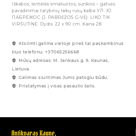
Iškabos, lentelės emaliuotos, sunkios – gatvės
pavadinimai tarybinių laikų rusų kalba УЛ. Ю.
ПАБРЕЖОС (J. PABRĖŽOS G-VĖ). LIKO TIK
VIRŠUTINĖ. Dydis: 22 x 90 cm. Kaina 28
Atsiimti galima vietoje prieš tai paskambinus
šiuo telefonu: +37065256668
Mūsų adresas: M. Jankaus g. 9, Kaunas,
Lietuva.
Galimas siuntimas Jums patogiu būdu.
Pristatymas į visas pasaulio šalis.