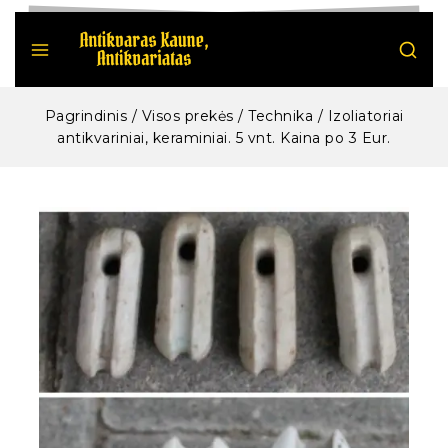
Pagrindinis
/
Visos prekės
/
Technika
/
Izoliatoriai
antikvariniai, keraminiai. 5 vnt. Kaina po 3 Eur.