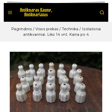
Pagrindinis
/
Visos prekės
/
Technika
/
Izoliatoriai
antikvariniai. Liko 14 vnt. Kaina po 4