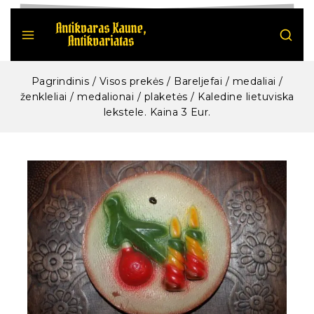
Pagrindinis
/
Visos prekės
/
Bareljefai / medaliai /
ženkleliai / medalionai / plaketės
/
Kaledine lietuviska
lekstele. Kaina 3 Eur.