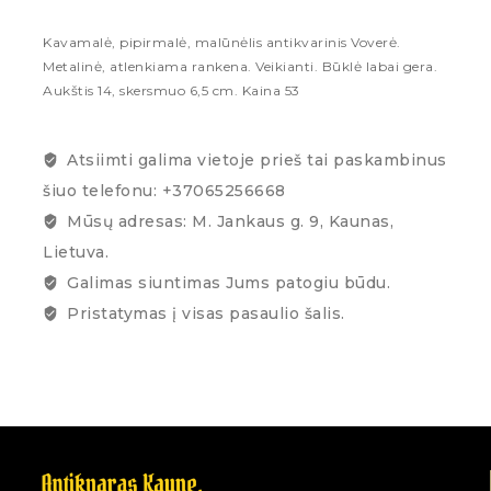
Kavamalė, pipirmalė, malūnėlis antikvarinis Voverė.
Metalinė, atlenkiama rankena. Veikianti. Būklė labai gera.
Aukštis 14, skersmuo 6,5 cm. Kaina 53
Atsiimti galima vietoje prieš tai paskambinus
šiuo telefonu: +37065256668
Mūsų adresas: M. Jankaus g. 9, Kaunas,
Lietuva.
Galimas siuntimas Jums patogiu būdu.
Pristatymas į visas pasaulio šalis.