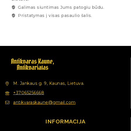
Galimas siuntimas Jums patogiu būdu.
Pristatymas į visas pasaulio šalis.
M. Jankaus g. 9, Kaunas, Lietuva.
+37065256668
antikvaraskaune@gmail.com
INFORMACIJA