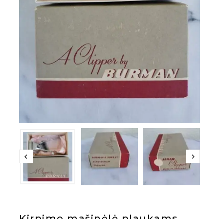
Kirpimo mašinėlė plaukams