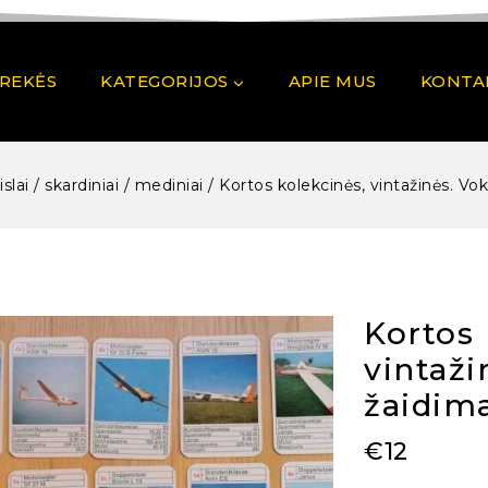
PREKĖS
KATEGORIJOS
APIE MUS
KONTA
islai / skardiniai / mediniai
/
Kortos kolekcinės, vintažinės. Vok
Kortos 
vintaži
žaidima
€
12