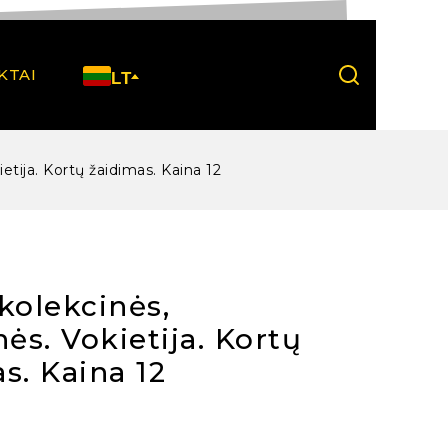
KTAI
LT
ietija. Kortų žaidimas. Kaina 12
kolekcinės,
nės. Vokietija. Kortų
s. Kaina 12