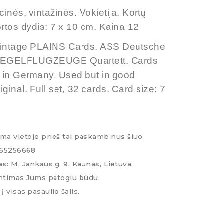
inės, vintažinės. Vokietija. Kortų
rtos dydis: 7 x 10 cm. Kaina 12
 Vintage PLAINS Cards. ASS Deutsche
SEGELFLUGZEUGE Quartett
. Cards
in Germany. Used but in good
iginal. Full set, 32 cards. Card size: 7
ima vietoje prieš tai paskambinus šiuo
065256668
s: M. Jankaus g. 9, Kaunas, Lietuva.
ntimas Jums patogiu būdu.
į visas pasaulio šalis.