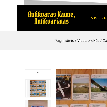
VISOS 
Pagrindinis
/
Visos prekės
/
Ža