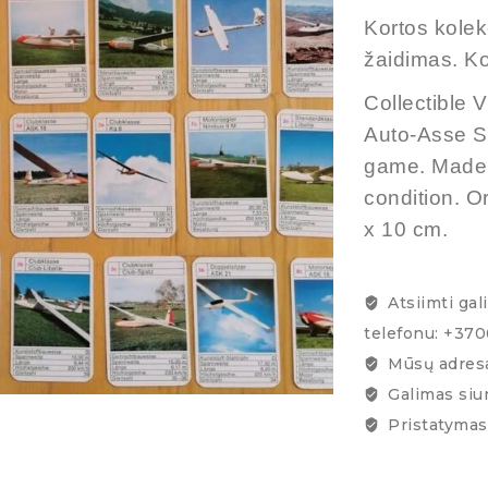
Kortos kolekc
žaidimas. Ko
Collectible
Auto-Asse 
game. Made 
condition. Or
x 10 cm.
Atsiimti gal
telefonu: +37
Mūsų adresa
Galimas siu
Pristatymas 