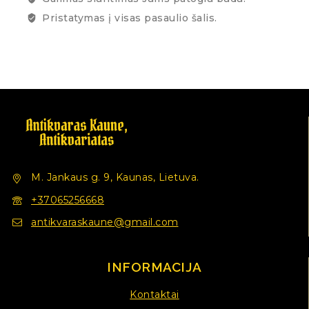
Pristatymas į visas pasaulio šalis.
M. Jankaus g. 9, Kaunas, Lietuva.
+37065256668
antikvaraskaune@gmail.com
INFORMACIJA
Kontaktai