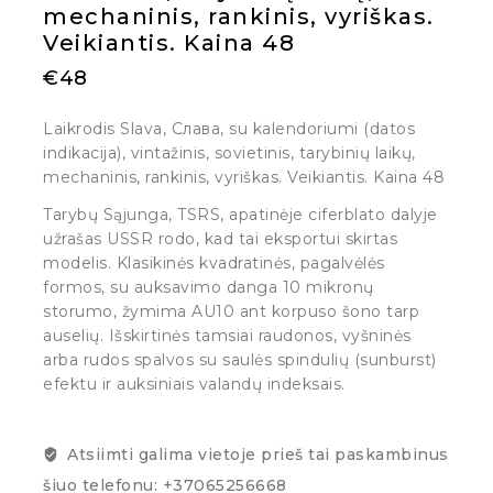
mechaninis, rankinis, vyriškas.
Veikiantis. Kaina 48
€
48
Laikrodis Slava, Cлава, su kalendoriumi (datos
indikacija), vintažinis, sovietinis, tarybinių laikų,
mechaninis, rankinis, vyriškas. Veikiantis. Kaina 48
Tarybų Sąjunga, TSRS, apatinėje ciferblato dalyje
užrašas USSR rodo, kad tai eksportui skirtas
modelis. Klasikinės kvadratinės, pagalvėlės
formos, su auksavimo danga 10 mikronų
storumo, žymima AU10 ant korpuso šono tarp
auselių. Išskirtinės tamsiai raudonos, vyšninės
arba rudos spalvos su saulės spindulių (sunburst)
efektu ir auksiniais valandų indeksais.
Atsiimti galima vietoje prieš tai paskambinus
šiuo telefonu: +37065256668