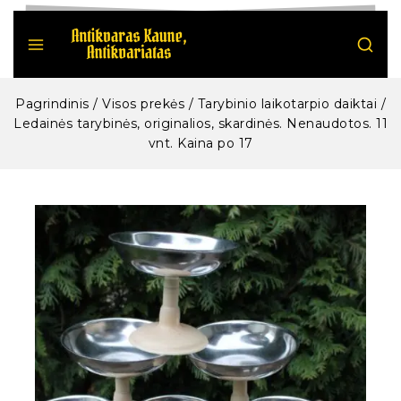
Pagrindinis
/
Visos prekės
/
Tarybinio laikotarpio daiktai
/
Ledainės tarybinės, originalios, skardinės. Nenaudotos. 11
vnt. Kaina po 17