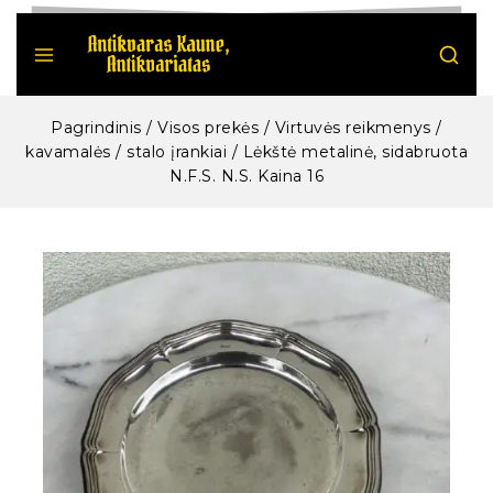
Pagrindinis
/
Visos prekės
/
Virtuvės reikmenys /
kavamalės / stalo įrankiai
/
Lėkštė metalinė, sidabruota
N.F.S. N.S. Kaina 16