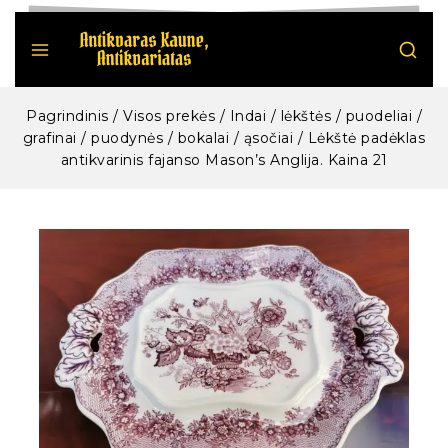
Pagrindinis
/
Visos prekės
/
Indai / lėkštės / puodeliai /
grafinai / puodynės / bokalai / ąsočiai
/
Lėkštė padėklas
antikvarinis fajanso Mason’s Anglija. Kaina 21