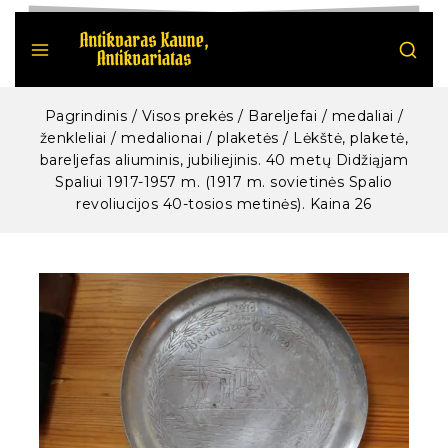
Pagrindinis
/
Visos prekės
/
Bareljefai / medaliai /
ženkleliai / medalionai / plaketės
/
Lėkštė, plaketė,
bareljefas aliuminis, jubiliejinis. 40 metų Didžiąjam
Spaliui 1917-1957 m. (1917 m. sovietinės Spalio
revoliucijos 40-tosios metinės). Kaina 26