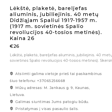
Lėkštė, plaketė, bareljefas
aliuminis, jubiliejinis. 40 metų
Didžiąjam Spaliui 1917-1957 m.
(1917 m. sovietinės Spalio
revoliucijos 40-tosios metinės).
Kaina 26
€
26
Lėkštė, plaketė, bareljefas aliuminis, jubiliejinis. 40 me
sovietinės Spalio revoliucijos 40-tosios metinės). Sker
Atsiimti galima vietoje prieš tai paskambinus
šiuo telefonu: +37065256668
Mūsų adresas: M. Jankaus g. 9, Kaunas,
Lietuva.
Galimas siuntimas Jums patogiu būdu.
Pristatymas į visas pasaulio šalis.