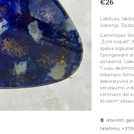
€
26
Lėkštutė, lėkštė
Vokietija. Dydis
Gamintojas: Wal
„Echt Kobalt“ (t
spalva išgauna
Spongeware sti
detalėmis. Laik
7-uoju dešimtme
trikampio formo
dekoratyvinė in
serviravimo ind
vertinami dėl 
Modern“ stiliau
Atsiimti gal
telefonu: +37