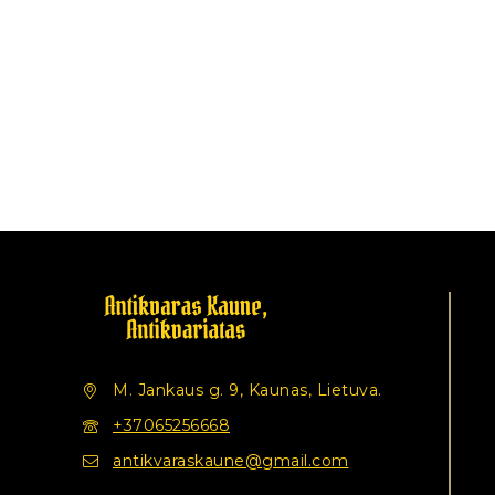
M. Jankaus g. 9, Kaunas, Lietuva.
+37065256668
antikvaraskaune@gmail.com