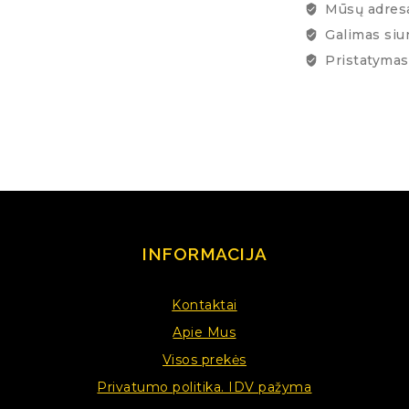
Mūsų adresa
Galimas siu
Pristatymas 
INFORMACIJA
Kontaktai
Apie Mus
Visos prekės
Privatumo politika. IDV pažyma