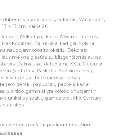
, dubenėlis porcelianinis, kobaltas, Wallendorf,
: 17 x 17 cm. Kaina 26
lendorf (Vokietija), įkurta 1764 m.. Technika:
ikras kobaltas). Tai reiškia, kad gili mėlyna
ma naudojant kobalto oksidą. Dekoras:
liaus mėlyna glazūra su blizgančiomis aukso
otarpis: Dažniausiai datuojama XX a. 6-uoju ar
čiu (vintažas). Paskirtis: Apvalių kampų
s lėkštutė gali būti naudojama kaip
terjero detalė, papuošalų padėkliukas ar
as. Šio tipo gaminiai yra kolekcionuojami ir
savo unikalios spalvų gamos bei „Mid-Century
s estetikos.
ima vietoje prieš tai paskambinus šiuo
065256668