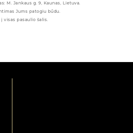
s: M. Jankaus g. 9, Kaunas, Lietuva.
ntimas Jums patogiu būdu.
į visas pasaulio šalis.