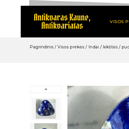
VISOS 
Pagrindinis
/
Visos prekės
/
Indai / lėkštės / pu