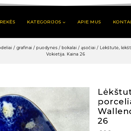
PREKĖS
KATEGORIJOS
APIE MUS
KONTA
odeliai / grafinai / puodynės / bokalai / ąsočiai
/
Lėkštutė, lėkšt
Vokietija. Kaina 26
Lėkštut
porceli
Wallend
26