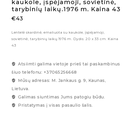
kaukole, įspėjamoji, sovietinė,
tarybinių laikų.1976 m. Kaina 43
€
43
Lentelė skardinė, emaliuota su kaukole, įspėjamoji,
sovietinė, tarybinių laikų.1976 m. Dydis: 20 x 33 cm. Kaina
43
Atsiimti galima vietoje prieš tai paskambinus
šiuo telefonu: +37065256668
Mūsų adresas: M. Jankaus g. 9, Kaunas,
Lietuva.
Galimas siuntimas Jums patogiu būdu.
Pristatymas į visas pasaulio šalis.