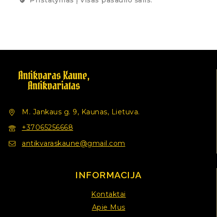
M. Jankaus g. 9, Kaunas, Lietuva.
+37065256668
antikvaraskaune@gmail.com
INFORMACIJA
Kontaktai
Apie Mus