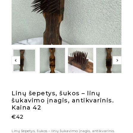
Linų šepetys, šukos – linų
šukavimo įnagis, antikvarinis.
Kaina 42
€
42
Linų šepetys, šukos – linų šukavimo įnagis, antikvarinis.