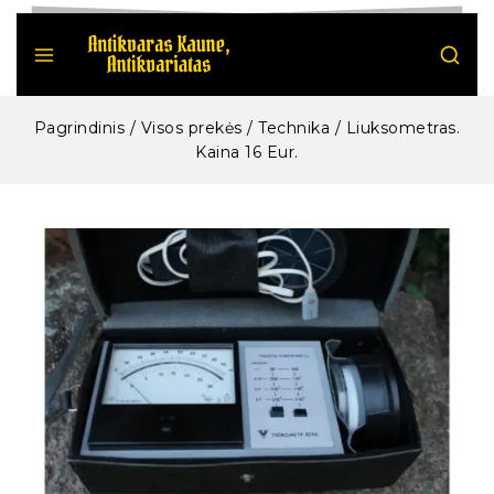
Pagrindinis
/
Visos prekės
/
Technika
/
Liuksometras.
Kaina 16 Eur.