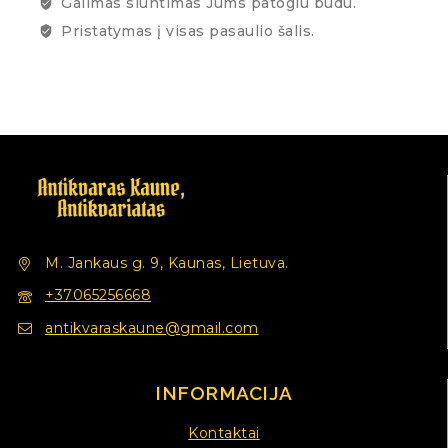
Galimas siuntimas Jums patogiu būdu.
Pristatymas į visas pasaulio šalis.
M. Jankaus g. 9, Kaunas, Lietuva.
+37065256668
antikvaraskaune@gmail.com
INFORMACIJA
Kontaktai