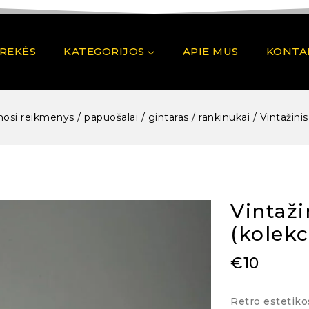
PREKĖS
KATEGORIJOS
APIE MUS
KONTA
osi reikmenys / papuošalai / gintaras / rankinukai
/
Vintažinis
Vintaži
(kolekc
€
10
Retro estetiko