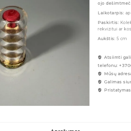
ojo dešimtmeči
Laikotarpis:
ap
Paskirtis:
Kolek
rekvizitui ar ko
Aukštis:
5 cm
Atsiimti gal
telefonu: +37
Mūsų adresa
Galimas siu
Pristatymas 