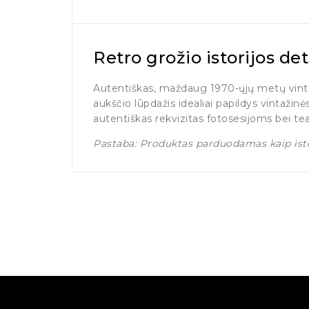
Retro grožio istorijos de
Autentiškas, maždaug 1970-ųjų metų vintaži
aukščio lūpdažis idealiai papildys vintažin
autentiškas rekvizitas fotosesijoms bei tea
Pastaba: Produktas parduodamas kaip isto