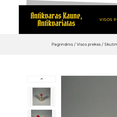
VISOS 
Pagrindinis
/
Visos prekės
/
Skutim