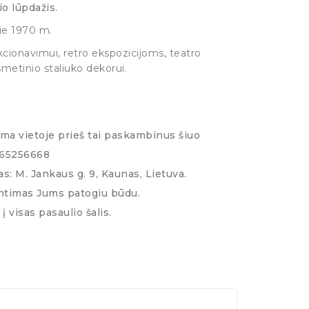
o lūpdažis.
ie 1970 m.
cionavimui, retro ekspozicijoms, teatro
smetinio staliuko dekorui.
ima vietoje prieš tai paskambinus šiuo
065256668
s: M. Jankaus g. 9, Kaunas, Lietuva.
ntimas Jums patogiu būdu.
į visas pasaulio šalis.