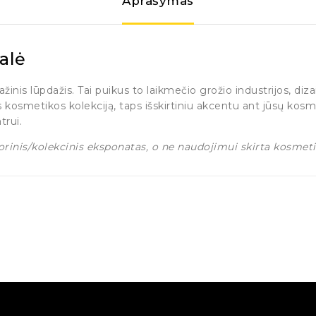
Aprašymas
talė
nis lūpdažis. Tai puikus to laikmečio grožio industrijos, di
ės kosmetikos kolekciją, taps išskirtiniu akcentu ant jūsų kosm
trui.
rinis/kolekcinis eksponatas, o ne naudojimui skirta kosmet