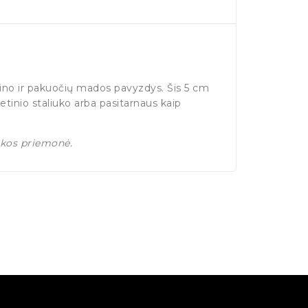
zaino ir pakuočių mados pavyzdys. Šis 5 cm
etinio staliuko arba pasitarnaus kaip
ikos priemonė.