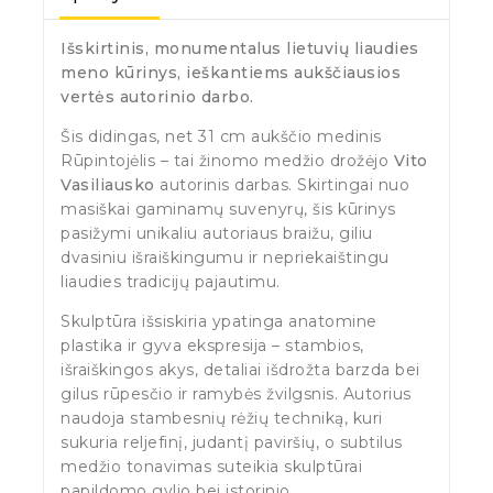
Išskirtinis, monumentalus lietuvių liaudies
meno kūrinys, ieškantiems aukščiausios
vertės autorinio darbo.
Šis didingas, net 31 cm aukščio medinis
Rūpintojėlis – tai žinomo medžio drožėjo
Vito
Vasiliausko
autorinis darbas. Skirtingai nuo
masiškai gaminamų suvenyrų, šis kūrinys
pasižymi unikaliu autoriaus braižu, giliu
dvasiniu išraiškingumu ir nepriekaištingu
liaudies tradicijų pajautimu.
Skulptūra išsiskiria ypatinga anatomine
plastika ir gyva ekspresija – stambios,
išraiškingos akys, detaliai išdrožta barzda bei
gilus rūpesčio ir ramybės žvilgsnis. Autorius
naudoja stambesnių rėžių techniką, kuri
sukuria reljefinį, judantį paviršių, o subtilus
medžio tonavimas suteikia skulptūrai
papildomo gylio bei istorinio