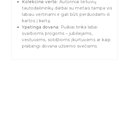
Kolekcinė vertė:
Autoriniai lietuvių
tautodailininkų darbai su metais tampa vis
labiau vertinami ir gali būti perduodami iš
kartos į kartą.
Ypatinga dovana:
Puikiai tinka labai
svarbioms progoms – jubiliejams,
vestuvėms, solidžioms įkurtuvėms ar kaip
prabangi dovana užsienio svečiams.