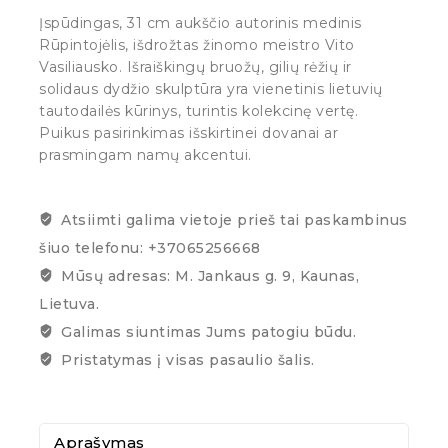
Įspūdingas, 31 cm aukščio autorinis medinis
Rūpintojėlis, išdrožtas žinomo meistro Vito
Vasiliausko. Išraiškingų bruožų, gilių rėžių ir
solidaus dydžio skulptūra yra vienetinis lietuvių
tautodailės kūrinys, turintis kolekcinę vertę.
Puikus pasirinkimas išskirtinei dovanai ar
prasmingam namų akcentui.
Atsiimti galima vietoje prieš tai paskambinus
šiuo telefonu: +37065256668
Mūsų adresas: M. Jankaus g. 9, Kaunas,
Lietuva.
Galimas siuntimas Jums patogiu būdu.
Pristatymas į visas pasaulio šalis.
Aprašymas