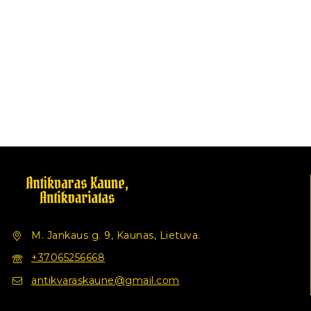
M. Jankaus g. 9, Kaunas, Lietuva.
+37065256668
antikvaraskaune@gmail.com