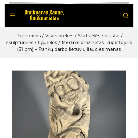
Pagrindinis
/
Visos prekės
/
Statulėlės / biustai /
skulptūrėlės / figūrėlės
/
Medinis drožinėtas Rūpintojėlis
(31 cm) – Rankų darbo lietuvių liaudies menas