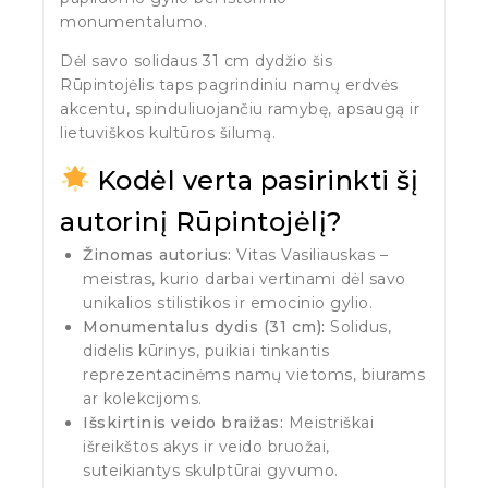
monumentalumo.
Dėl savo solidaus 31 cm dydžio šis
Rūpintojėlis taps pagrindiniu namų erdvės
akcentu, spinduliuojančiu ramybę, apsaugą ir
lietuviškos kultūros šilumą.
Kodėl verta pasirinkti šį
autorinį Rūpintojėlį?
Žinomas autorius:
Vitas Vasiliauskas –
meistras, kurio darbai vertinami dėl savo
unikalios stilistikos ir emocinio gylio.
Monumentalus dydis (31 cm):
Solidus,
didelis kūrinys, puikiai tinkantis
reprezentacinėms namų vietoms, biurams
ar kolekcijoms.
Išskirtinis veido braižas:
Meistriškai
išreikštos akys ir veido bruožai,
suteikiantys skulptūrai gyvumo.