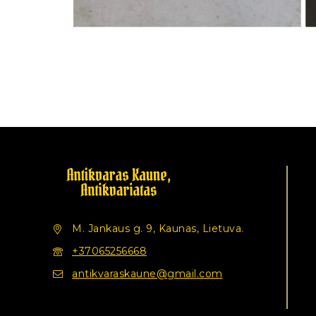
M. Jankaus g. 9, Kaunas, Lietuva.
+37065256668
antikvaraskaune@gmail.com