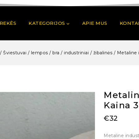
PREKĖS
KATEGORIJOS
APIE MUS
KONTA
/
Šviestuvai / lempos / bra / industriniai / žibalinės
/
Metaline 
Metalin
Kaina 
€
32
Metaline indust