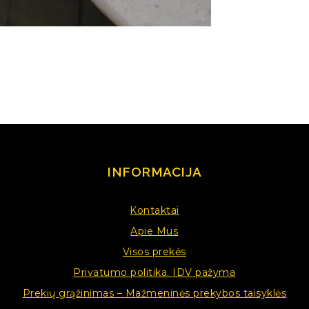
INFORMACIJA
Kontaktai
Apie Mus
Visos prekės
Privatumo politika. IDV pažyma
Prekių grąžinimas – Mažmeninės prekybos taisyklės