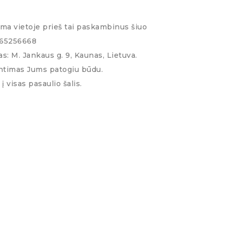
ima vietoje prieš tai paskambinus šiuo
065256668
s: M. Jankaus g. 9, Kaunas, Lietuva.
ntimas Jums patogiu būdu.
į visas pasaulio šalis.