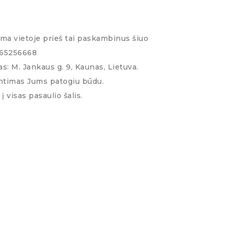
ima vietoje prieš tai paskambinus šiuo
065256668
s: M. Jankaus g. 9, Kaunas, Lietuva.
ntimas Jums patogiu būdu.
į visas pasaulio šalis.