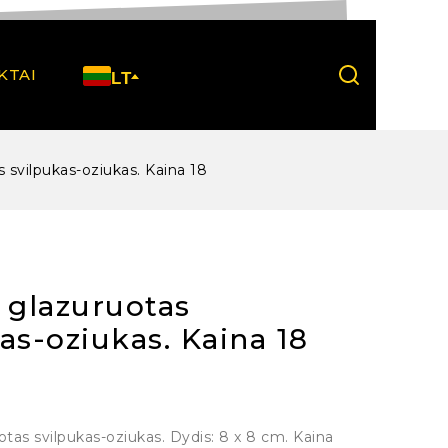
KTAI
LT
s svilpukas-oziukas. Kaina 18
 glazuruotas
as-oziukas. Kaina 18
otas svilpukas-oziukas. Dydis: 8 x 8 cm. Kaina