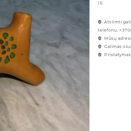
18
Atsiimti gal
telefonu: +37
Mūsų adresa
Galimas siu
Pristatymas 