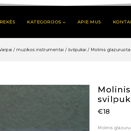
PREKĖS
KATEGORIJOS
APIE MUS
KONTA
Varpai / muzikos instrumentai / švilpukai
/
Molinis glazuruota
Molinis
svilpuk
€
18
Molinis glazuru