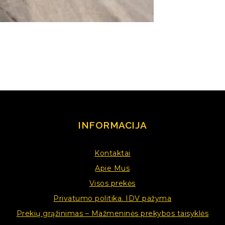
INFORMACIJA
Kontaktai
Apie Mus
Visos prekės
Privatumo politika. IDV pažyma
Prekių grąžinimas – Mažmeninės prekybos taisyklės