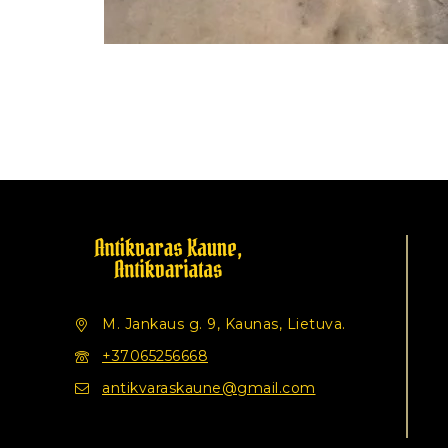
M. Jankaus g. 9, Kaunas, Lietuva.
+37065256668
antikvaraskaune@gmail.com