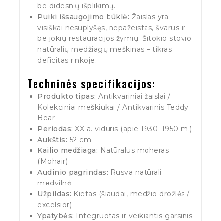
be didesnių išplikimų.
Puiki išsaugojimo būklė:
Žaislas yra
visiškai nesuplyšęs, nepažeistas, švarus ir
be jokių restauracijos žymių. Šitokio stovio
natūralių medžiagų meškinas – tikras
deficitas rinkoje.
Techninės specifikacijos:
Produkto tipas:
Antikvariniai žaislai /
Kolekciniai meškiukai / Antikvarinis Teddy
Bear
Periodas:
XX a. viduris (apie 1930–1950 m.)
Aukštis:
52 cm
Kailio medžiaga:
Natūralus moheras
(Mohair)
Audinio pagrindas:
Rusva natūrali
medvilnė
Užpildas:
Kietas (šiaudai, medžio drožlės /
excelsior)
Ypatybės:
Integruotas ir veikiantis garsinis