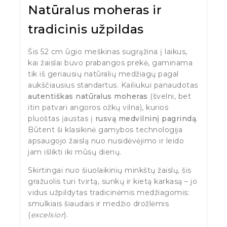
Natūralus moheras ir
tradicinis užpildas
Šis 52 cm ūgio meškinas sugrąžina į laikus,
kai žaislai buvo prabangos prekė, gaminama
tik iš geriausių natūralių medžiagų pagal
aukščiausius standartus. Kailiukui panaudotas
autentiškas natūralus moheras
(švelni, bet
itin patvari angoros ožkų vilna), kurios
pluoštas įaustas į
rusvą medvilninį pagrindą
.
Būtent ši klasikinė gamybos technologija
apsaugojo žaislą nuo nusidėvėjimo ir leido
jam išlikti iki mūsų dienų.
Skirtingai nuo šiuolaikinių minkštų žaislų, šis
gražuolis turi tvirtą, sunkų ir kietą karkasą – jo
vidus užpildytas tradicinėmis medžiagomis:
smulkiais šiaudais ir medžio drožlėmis
(
excelsior
).