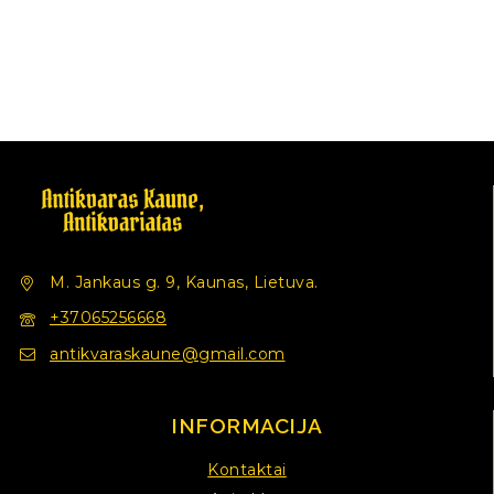
M. Jankaus g. 9, Kaunas, Lietuva.
+37065256668
antikvaraskaune@gmail.com
INFORMACIJA
Kontaktai