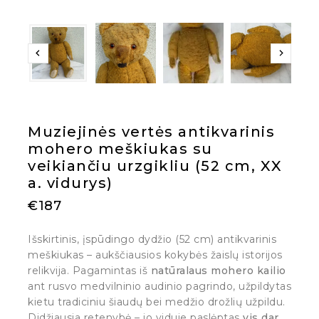
Muziejinės vertės antikvarinis
mohero meškiukas su
veikiančiu urzgikliu (52 cm, XX
a. vidurys)
€
187
Išskirtinis, įspūdingo dydžio (52 cm) antikvarinis
meškiukas – aukščiausios kokybės žaislų istorijos
relikvija. Pagamintas iš
natūralaus mohero kailio
ant rusvo medvilninio audinio pagrindo, užpildytas
kietu tradiciniu šiaudų bei medžio drožlių užpildu.
Didžiausia retenybė – jo viduje paslėptas
vis dar