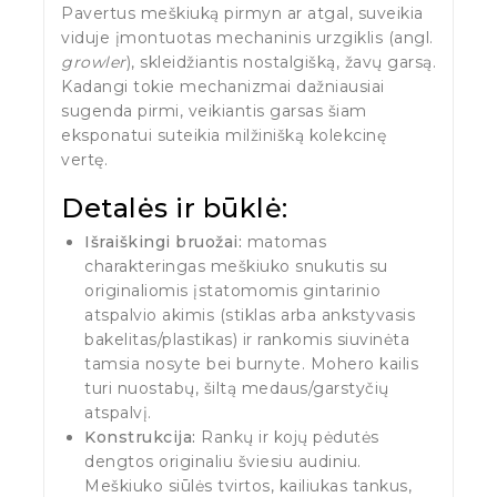
Pavertus meškiuką pirmyn ar atgal, suveikia
viduje įmontuotas mechaninis urzgiklis (angl.
growler
), skleidžiantis nostalgišką, žavų garsą.
Kadangi tokie mechanizmai dažniausiai
sugenda pirmi, veikiantis garsas šiam
eksponatui suteikia milžinišką kolekcinę
vertę.
Detalės ir būklė:
Išraiškingi bruožai:
matomas
charakteringas meškiuko snukutis su
originaliomis įstatomomis gintarinio
atspalvio akimis (stiklas arba ankstyvasis
bakelitas/plastikas) ir rankomis siuvinėta
tamsia nosyte bei burnyte. Mohero kailis
turi nuostabų, šiltą medaus/garstyčių
atspalvį.
Konstrukcija:
Rankų ir kojų pėdutės
dengtos originaliu šviesiu audiniu.
Meškiuko siūlės tvirtos, kailiukas tankus,