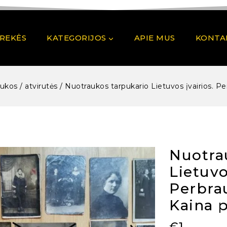
PREKĖS
KATEGORIJOS
APIE MUS
KONTA
ukos / atvirutės
/
Nuotraukos tarpukario Lietuvos įvairios. 
Nuotra
Lietuvo
Perbra
Kaina p
€
1