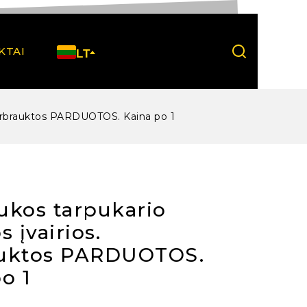
KTAI
LT
Perbrauktos PARDUOTOS. Kaina po 1
ukos tarpukario
s įvairios.
uktos PARDUOTOS.
o 1