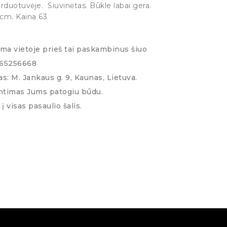
rduotuvėje. Siuvinėtas. Būkle labai gera.
 cm. Kaina 63
ima vietoje prieš tai paskambinus šiuo
065256668
s: M. Jankaus g. 9, Kaunas, Lietuva.
ntimas Jums patogiu būdu.
į visas pasaulio šalis.