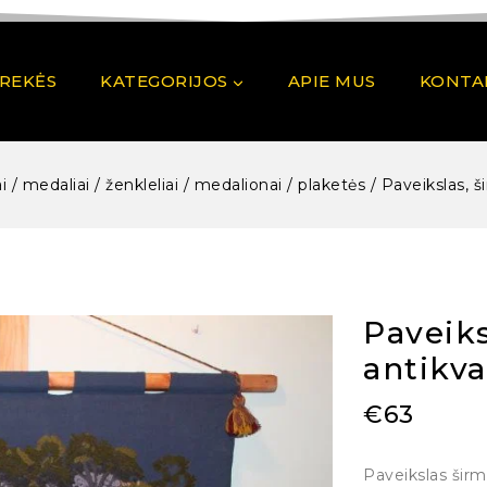
PREKĖS
KATEGORIJOS
APIE MUS
KONTA
i / medaliai / ženkleliai / medalionai / plaketės
/
Paveikslas, š
Paveiks
antikva
€
63
Paveikslas širm