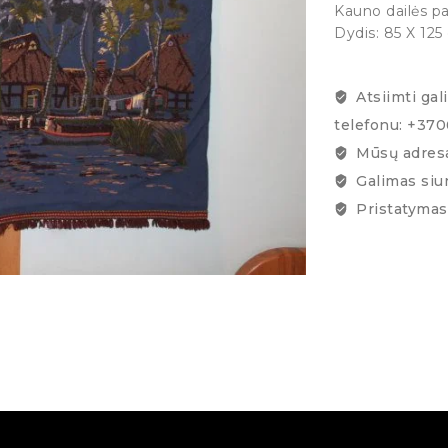
Kauno dailės pa
Dydis: 85 X 125
Atsiimti gal
telefonu: +37
Mūsų adresa
Galimas siu
Pristatymas 