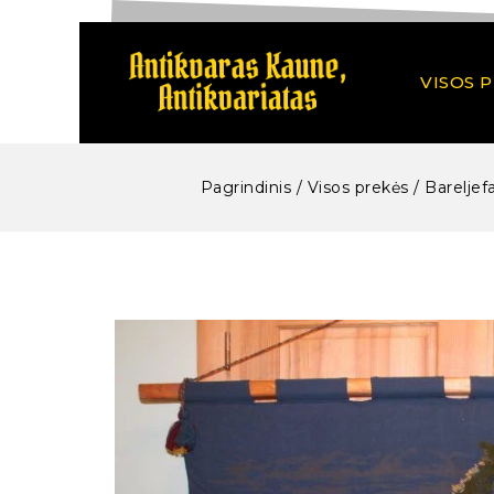
VISOS 
Pagrindinis
/
Visos prekės
/
Bareljefa