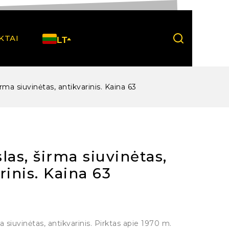
KTAI
LT
irma siuvinėtas, antikvarinis. Kaina 63
las, širma siuvinėtas,
rinis. Kaina 63
a siuvinėtas, antikvarinis. Pirktas apie 1970 m.