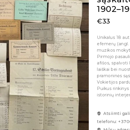
1902–19
€
33
Unikalus 18 au
efemerų (angl
muzikos mokytoj
Pirmojo pasauli
afišos, spalvoti
laiškai bei nuo
pramoninės sąs
Vokietijos pard
Puikus rinkinys
istorinių interj
Atsiimti gal
telefonu: +37
Mūsų adresa