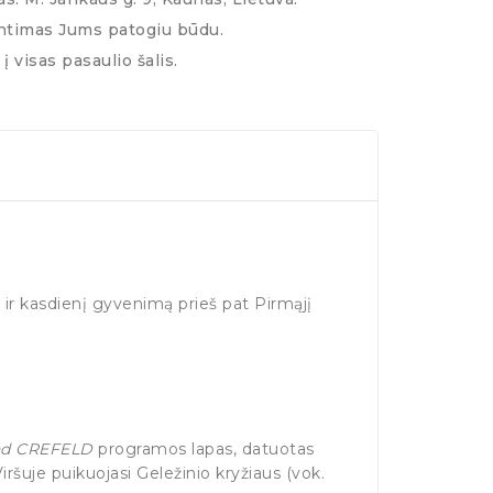
ntimas Jums patogiu būdu.
į visas pasaulio šalis.
į ir kasdienį gyvenimą prieš pat Pirmąjį
nd CREFELD
programos lapas, datuotas
 Viršuje puikuojasi Geležinio kryžiaus (vok.