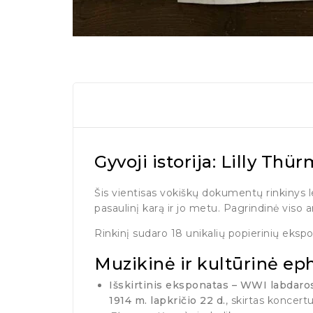
Gyvoji istorija: Lilly Th
Šis vientisas vokiškų dokumentų rinkinys lei
pasaulinį karą ir jo metu. Pagrindinė viso 
Rinkinį sudaro 18 unikalių popierinių ekspo
Muzikinė ir kultūrinė eph
Išskirtinis eksponatas – WWI labdaros 
1914 m. lapkričio 22 d.
, skirtas koncertu