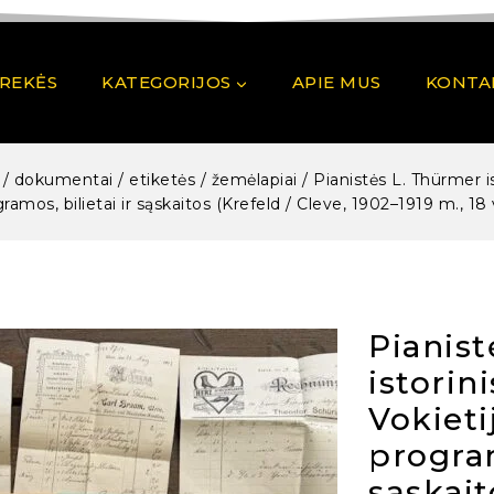
PREKĖS
KATEGORIJOS
APIE MUS
KONTA
 / dokumentai / etiketės / žemėlapiai
/
Pianistės L. Thürmer is
ramos, bilietai ir sąskaitos (Krefeld / Cleve, 1902–1919 m., 18 
Pianist
istorin
Vokieti
program
sąskait