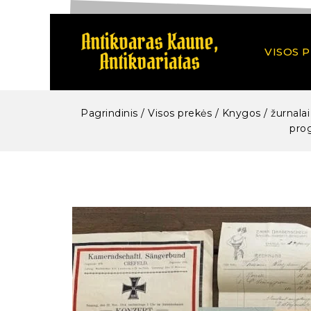
VISOS 
Pagrindinis
/
Visos prekės
/
Knygos / žurnalai
prog