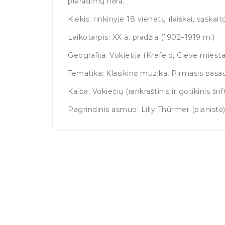
praradimų nėra.
Kiekis: rinkinyje 18 vienetų (laiškai, sąskaitos
Laikotarpis: XX a. pradžia (1902–1919 m.)
Geografija: Vokietija (Krefeld, Cleve miesta
Tematika: Klasikinė muzika, Pirmasis pasau
Kalba: Vokiečių (rankraštinis ir gotikinis šrift
Pagrindinis asmuo: Lilly Thürmer (pianistė