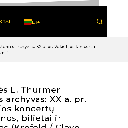
KTAI
LT
torinis archyvas: XX a. pr. Vokietijos koncertų
vnt.)
ės L. Thürmer
is archyvas: XX a. pr.
jos koncertų
os, bilietai ir
os (Krefeld / Cleve,