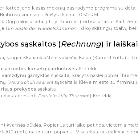
er fortepijono klasės mokinių pasirodymo programa su detali
ahmso kūriniai). Užrašyta kaina – 0.50 RM.
):
Originalūs bilietai į Lilly Thürmer (fortepijonas) ir Karl R
je (
im Saale der Handelskammer
). Išlikę skirtingų spalvų bei
ybos sąskaitos (
Rechnung
) ir laiškai
, kaligrafiška rankraštine vokiečių kalba (Kurrent šriftu) ir fir
cializuotos korsetų parduotuvės
Krefelde.
 ir vamzdynų gamyklos
sąskaita, išrašyta našlei poniai Thürmer
amų
(
Herz Schuhwaaren
) sąskaita iš Kleve miesto su firminiu š
eriaus prekybos
sąskaita.
paudais, adresuoti
Fräulein Lilly Thürmer
į Krefeldą.
 antikvarinės būklės. Popierius turi laiko patinos, vietomis
eš 100 metų naudotam popieriui. Visi tekstai ir grafiniai elemen