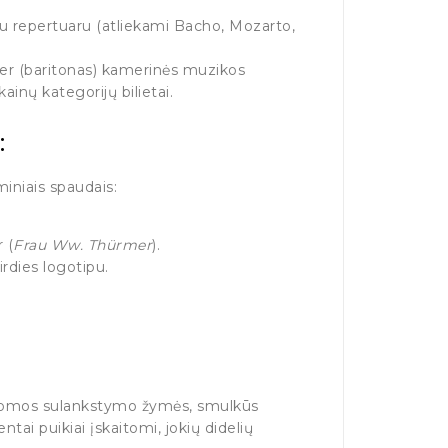
u repertuaru (atliekami Bacho, Mozarto,
enner (baritonas) kamerinės muzikos
 kainų kategorijų bilietai.
:
miniais spaudais:
 (
Frau Ww. Thürmer
).
irdies logotipu.
 matomos sulankstymo žymės, smulkūs
tai puikiai įskaitomi, jokių didelių