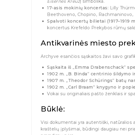
Eisernes Kreuz
) simbolika.
17-asis mokinių koncertas:
Lilly Thürm
Beethoveno, Chopino, Rachmaninovo, Br
Spalvoti koncertų bilietai (1917–1919 m.
koncertus Krefeldo Prekybos rūmų salė
Antikvarinės miesto prek
Archyve esančios sąskaitos žavi savo grafika
Sąskaita iš „Emma Drabenschack“ spe
1902 m. „B. Binda“ centrinio šildymo
1907 m. „Theodor Schürings“ batų n
1902 m. „Carl Braam“ knygyno ir popi
Vokai su originaliais pašto ženklais ir s
Būklė:
Visi dokumentai yra autentiški, natūralios
kraštelių įplyšimai, būdingi daugiau nei pri