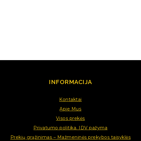
INFORMACIJA
Kontaktai
Apie Mus
Visos prekės
Privatumo politika. IDV pažyma
Prekių grąžinimas – Mažmeninės prekybos taisyklės