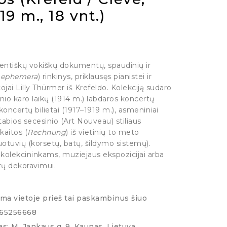
19 m., 18 vnt.)
tentiškų vokiškų dokumentų, spaudinių ir
.
ephemera
) rinkinys, priklausęs pianistei ir
ai Lilly Thürmer iš Krefeldo. Kolekciją sudaro
nio karo laikų (1914 m.) labdaros koncertų
 koncertų bilietai (1917–1919 m.), asmeniniai
stabios secesinio (Art Nouveau) stiliaus
kaitos (
Rechnung
) iš vietinių to meto
uotuvių (korsetų, batų, šildymo sistemų).
 kolekcininkams, muziejaus ekspozicijai arba
erų dekoravimui.
ima vietoje prieš tai paskambinus šiuo
065256668
s: M. Jankaus g. 9, Kaunas, Lietuva.