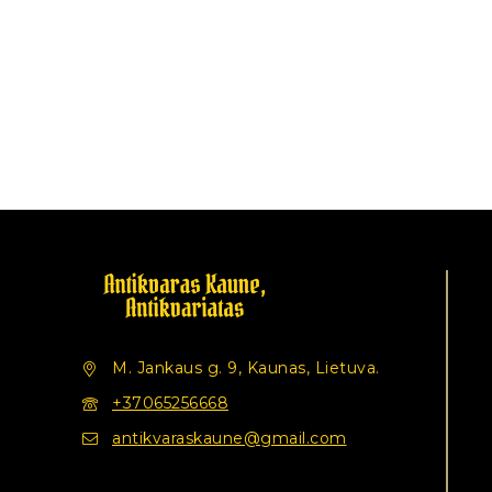
M. Jankaus g. 9, Kaunas, Lietuva.
+37065256668
antikvaraskaune@gmail.com