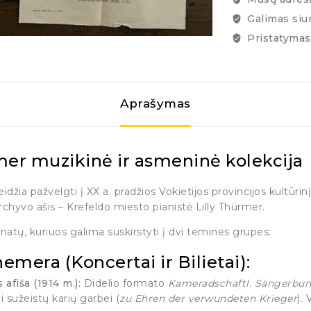
Galimas siu
Pristatymas 
Aprašymas
ürmer muzikinė ir asmeninė kolekcija
džia pažvelgti į XX a. pradžios Vokietijos provincijos kultūrin
archyvo ašis – Krefeldo miesto pianistė Lilly Thürmer.
natų, kuriuos galima suskirstyti į dvi temines grupes:
emera (Koncertai ir Bilietai):
afiša (1914 m.):
Didelio formato
Kameradschaftl. Sängerbu
i sužeistų karių garbei (
zu Ehren der verwundeten Krieger
).