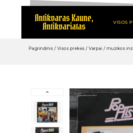
VISOS 
Pagrindinis
/
Visos prekės
/
Varpai / muzikos ins