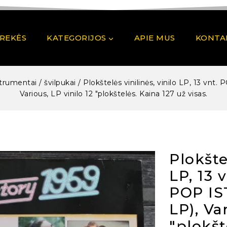
PREKĖS
KATEGORIJOS
APIE MUS
KONTA
trumentai / švilpukai
/
Plokštelės vinilinės, vinilo LP, 13 v
Various, LP vinilo 12 "plokštelės. Kaina 127 už visas.
Plokšte
LP, 13 
POP IS
LP), Va
"plokšt