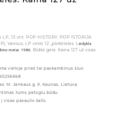
ilo LP, 13 vnt. POP HISTORY. POP ISTORIJA
), Various, LP vinilo 12 „plokštelės. L
eidykla:
Būklė gera. Kaina 127 už visas.
imo metai: 1986.
ima vietoje prieš tai paskambinus šiuo
065256668
s: M. Jankaus g. 9, Kaunas, Lietuva.
ntimas Jums patogiu būdu.
į visas pasaulio šalis.