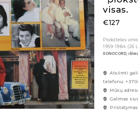
visas.
€
127
Plokštelės vin
1959-1984 (26 LP
SONOCORD, išleid
Atsiimti gal
telefonu: +37
Mūsų adresa
Galimas siu
Pristatymas 