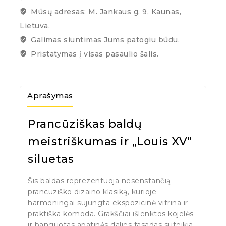
Mūsų adresas: M. Jankaus g. 9, Kaunas,
Lietuva.
Galimas siuntimas Jums patogiu būdu.
Pristatymas į visas pasaulio šalis.
Aprašymas
Prancūziškas baldų
meistriškumas ir „Louis XV“
siluetas
Šis baldas reprezentuoja nesenstančią
prancūziško dizaino klasiką, kurioje
harmoningai sujungta ekspozicinė vitrina ir
praktiška komoda. Grakščiai išlenktos kojelės
ir banguotas apatinės dalies fasadas suteikia