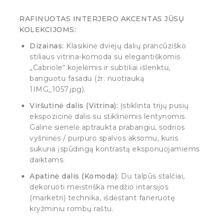
RAFINUOTAS INTERJERO AKCENTAS JŪSŲ
KOLEKCIJOMS:
Dizainas:
Klasikinė dviejų dalių prancūziško
stiliaus vitrina-komoda su elegantiškomis
„Cabriole“ kojelėmis ir subtiliai išlenktu,
banguotu fasadu (žr. nuotrauką
1IMG_1057.jpg).
Viršutinė dalis (Vitrina):
Įstiklinta trijų pusių
ekspozicinė dalis su stiklinėmis lentynomis.
Galinė sienelė aptraukta prabangiu, sodrios
vyšninės / purpuro spalvos aksomu, kuris
sukuria įspūdingą kontrastą eksponuojamiems
daiktams.
Apatinė dalis (Komoda):
Du talpūs stalčiai,
dekoruoti meistriška medžio intarsijos
(marketri) technika, išdėstant faneruotę
kryžminiu rombų raštu.