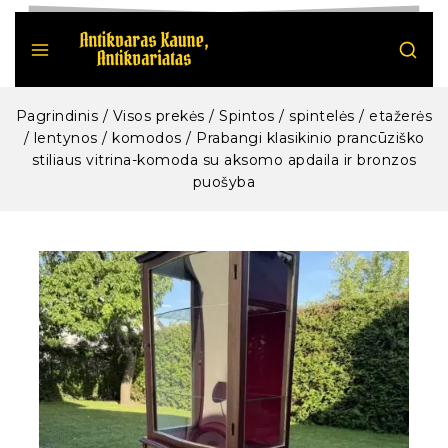
Pagrindinis
/
Visos prekės
/
Spintos / spintelės / etažerės
/ lentynos / komodos
/
Prabangi klasikinio prancūziško
stiliaus vitrina-komoda su aksomo apdaila ir bronzos
puošyba