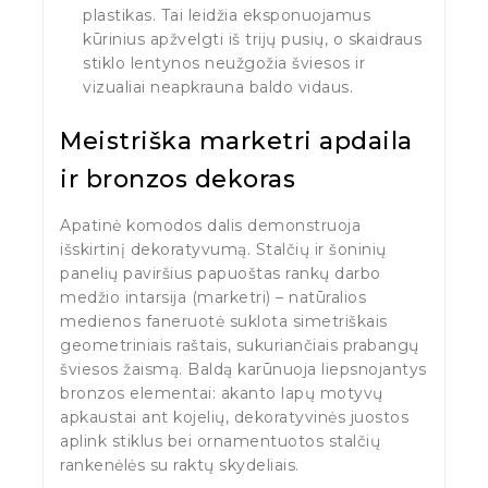
plastikas. Tai leidžia eksponuojamus
kūrinius apžvelgti iš trijų pusių, o skaidraus
stiklo lentynos neužgožia šviesos ir
vizualiai neapkrauna baldo vidaus.
Meistriška marketri apdaila
ir bronzos dekoras
Apatinė komodos dalis demonstruoja
išskirtinį dekoratyvumą. Stalčių ir šoninių
panelių paviršius papuoštas rankų darbo
medžio intarsija (marketri) – natūralios
medienos faneruotė suklota simetriškais
geometriniais raštais, sukuriančiais prabangų
šviesos žaismą. Baldą karūnuoja liepsnojantys
bronzos elementai: akanto lapų motyvų
apkaustai ant kojelių, dekoratyvinės juostos
aplink stiklus bei ornamentuotos stalčių
rankenėlės su raktų skydeliais.