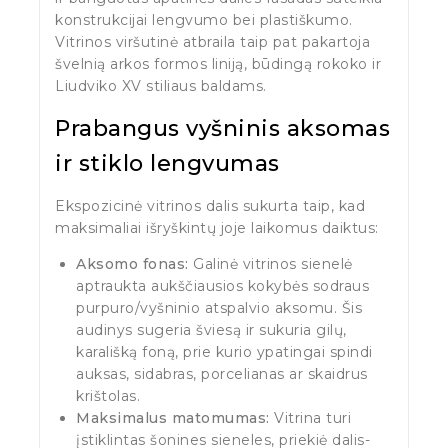
konstrukcijai lengvumo bei plastiškumo.
Vitrinos viršutinė atbraila taip pat pakartoja
švelnią arkos formos liniją, būdingą rokoko ir
Liudviko XV stiliaus baldams.
Prabangus vyšninis aksomas
ir stiklo lengvumas
Ekspozicinė vitrinos dalis sukurta taip, kad
maksimaliai išryškintų joje laikomus daiktus:
Aksomo fonas:
Galinė vitrinos sienelė
aptraukta aukščiausios kokybės sodraus
purpuro/vyšninio atspalvio aksomu. Šis
audinys sugeria šviesą ir sukuria gilų,
karališką foną, prie kurio ypatingai spindi
auksas, sidabras, porcelianas ar skaidrus
krištolas.
Maksimalus matomumas:
Vitrina turi
įstiklintas šonines sieneles, priekiė dalis-