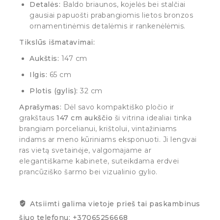
Detalės:
Baldo briaunos, kojelės bei stalčiai
gausiai papuošti prabangiomis lietos bronzos
ornamentinėmis detalėmis ir rankenėlėmis.
Tikslūs išmatavimai:
Aukštis:
147 cm
Ilgis:
65 cm
Plotis (gylis):
32 cm
Aprašymas:
Dėl savo kompaktiško pločio ir
grakštaus
147 cm aukščio
ši vitrina idealiai tinka
brangiam porcelianui, krištolui, vintažiniams
indams ar meno kūriniams eksponuoti. Ji lengvai
ras vietą svetainėje, valgomajame ar
elegantiškame kabinete, suteikdama erdvei
prancūziško šarmo bei vizualinio gylio.
Atsiimti galima vietoje prieš tai paskambinus
šiuo telefonu: +37065256668