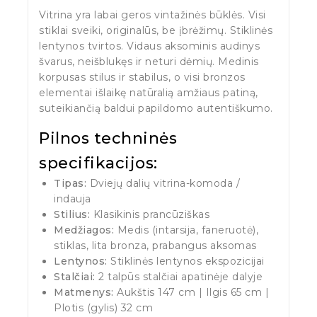
Vitrina yra labai geros vintažinės būklės. Visi
stiklai sveiki, originalūs, be įbrėžimų. Stiklinės
lentynos tvirtos. Vidaus aksominis audinys
švarus, neišblukęs ir neturi dėmių. Medinis
korpusas stilus ir stabilus, o visi bronzos
elementai išlaikę natūralią amžiaus patiną,
suteikiančią baldui papildomo autentiškumo.
Pilnos techninės
specifikacijos:
Tipas:
Dviejų dalių vitrina-komoda /
indauja
Stilius:
Klasikinis prancūziškas
Medžiagos:
Medis (intarsija, faneruotė),
stiklas, lita bronza, prabangus aksomas
Lentynos:
Stiklinės lentynos ekspozicijai
Stalčiai:
2 talpūs stalčiai apatinėje dalyje
Matmenys:
Aukštis 147 cm | Ilgis 65 cm |
Plotis (gylis) 32 cm