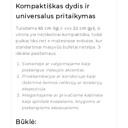
Kompaktiškas dydis ir
universalus pritaikymas
Turėdama
65 cm ilgį
ir vos
32 cm gylį
, ši
vitrina yra neįtikėtinai kompaktiška, todėl
puikiai tiks net ir mažesnėse erdvėse, kur
standartiniai masyvūs bufetai netelpa. Ji
idealiai pasitarnaus:
Svetainėje ar valgomajame kaip
prabangus indaujos akcentas.
Prieškambaryje ar koridoriuje kaip
išskirtinė šeimos relikvijų ar kolekcijų
ekspozicija.
Miegamajame ar privačiame kabinete
kaip spintelė kvepalams, knygoms ar
prabangiems aksesuarams.
Būklė: