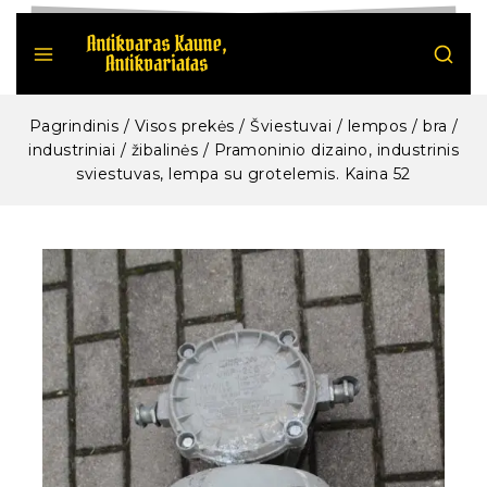
Pagrindinis
/
Visos prekės
/
Šviestuvai / lempos / bra /
industriniai / žibalinės
/
Pramoninio dizaino, industrinis
sviestuvas, lempa su grotelemis. Kaina 52