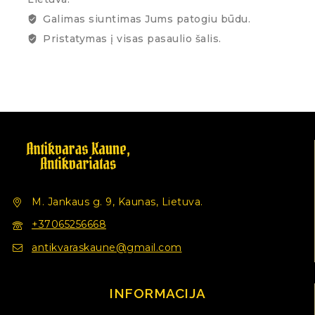
Galimas siuntimas Jums patogiu būdu.
Pristatymas į visas pasaulio šalis.
M. Jankaus g. 9, Kaunas, Lietuva.
+37065256668
antikvaraskaune@gmail.com
INFORMACIJA