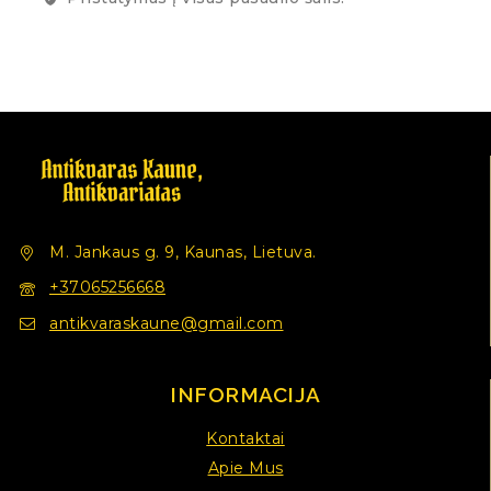
M. Jankaus g. 9, Kaunas, Lietuva.
+37065256668
antikvaraskaune@gmail.com
INFORMACIJA
Kontaktai
Apie Mus