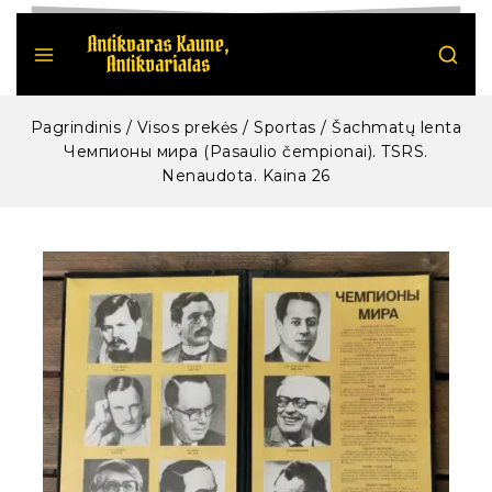
Pagrindinis
/
Visos prekės
/
Sportas
/
Šachmatų lenta
Чемпионы мира (Pasaulio čempionai). TSRS.
Nenaudota. Kaina 26