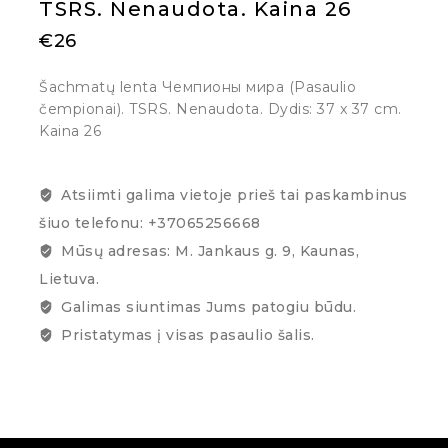
TSRS. Nenaudota. Kaina 26
€
26
Šachmatų lenta Чемпионы мира (Pasaulio
čempionai). TSRS. Nenaudota. Dydis: 37 x 37 cm.
Kaina 26
Atsiimti galima vietoje prieš tai paskambinus
šiuo telefonu: +37065256668
Mūsų adresas: M. Jankaus g. 9, Kaunas,
Lietuva.
Galimas siuntimas Jums patogiu būdu.
Pristatymas į visas pasaulio šalis.