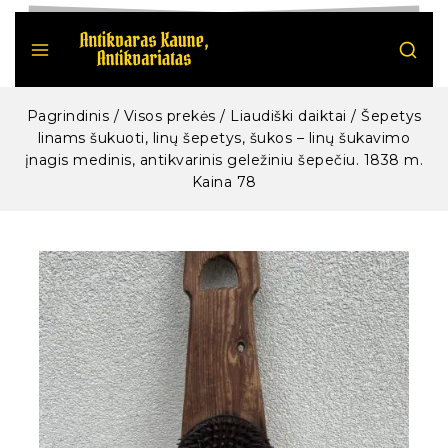
Pagrindinis
/
Visos prekės
/
Liaudiški daiktai
/
Šepetys
linams šukuoti, linų šepetys, šukos – linų šukavimo
įnagis medinis, antikvarinis geležiniu šepečiu. 1838 m.
Kaina 78