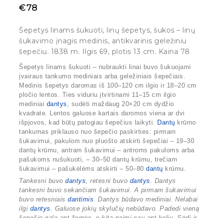
€
78
Šepetys linams šukuoti, linų šepetys, šukos – linų
šukavimo įnagis medinis, antikvarinis geležiniu
šepečiu. 1838 m. Ilgis 69, plotis 13 cm. Kaina 78
Šepetys linams šukuoti
– nubraukti linai buvo šukuojami
įvairaus tankumo mediniais arba geležiniais šepečiais.
Medinis šepetys daromas iš 100–120 cm ilgio ir 18–20 cm
pločio lentos. Ties viduriu įtvirtinami 11–15 cm ilgio
mediniai
dantys
, sudėti maždaug 20×20 cm dydžio
kvadrate. Lentos galuose kartais daromos viena ar dvi
išpjovos, kad būtų patogiau šepečius laikyti.
Dantų
krūmo
tankumas priklauso nuo šepečio paskirties: pirmam
šukavimui, pakulom nuo pluošto atskirti šepečiai – 19–30
dantų krūmu, antram šukavimui – antroms pakuloms arba
pašukoms nušukuoti, – 30–50 dantų krūmu, trečiam
šukavimui – pašukėlėms atskirti – 50–80
dantų
krūmu.
Tankesni buvo
dantys
, retesni buvo
dantys
. Dantys
tankesni buvo sekančiam šukavimui. A pirmam šukavimui
buvo retesniais
dantimis
. Dantys būdavo mediniai. Nelabai
ilgi
dantys
. Galuose jokių skylučių nebūdavo. Padedi vieną
šepečio galą ant žemės, o kitą paimi sau ant kelių. Sėdi ir