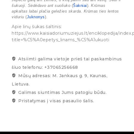
šukuoji. Sėdėdavo ant suoliuko
(
Šakniai
).
Krūmas
apkaltas labai plačia geležies skarda. Krūmas ties lentos
viduriu
(
Juknonys
).
Apie linų šukas šaltinis:
https://www.kaisiadoriumuziejus.lt/enciklopedija/index
title=%C5%A0epetys_linams_%C5%A1ukuoti
Atsiimti galima vietoje prieš tai paskambinus
šiuo telefonu: +37065256668
Mūsų adresas: M. Jankaus g. 9, Kaunas,
Lietuva.
Galimas siuntimas Jums patogiu būdu.
Pristatymas į visas pasaulio šalis.