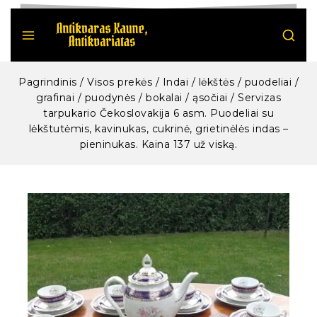
Pagrindinis
/
Visos prekės
/
Indai / lėkštės / puodeliai /
grafinai / puodynės / bokalai / ąsočiai
/
Servizas
tarpukario Čekoslovakija 6 asm. Puodeliai su
lėkštutėmis, kavinukas, cukrinė, grietinėlės indas –
pieninukas. Kaina 137 už viską.