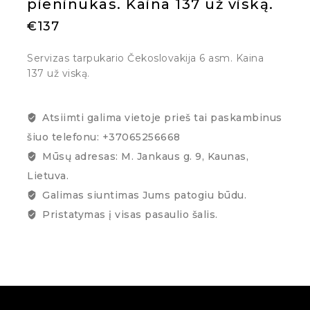
pieninukas. Kaina 137 už viską.
€
137
Servizas tarpukario Čekoslovakija 6 asm. Kaina
137 už viską.
Atsiimti galima vietoje prieš tai paskambinus
šiuo telefonu: +37065256668
Mūsų adresas: M. Jankaus g. 9, Kaunas,
Lietuva.
Galimas siuntimas Jums patogiu būdu.
Pristatymas į visas pasaulio šalis.