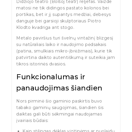
Didžiojo teatro (Bolšoj teatr) reljefas. Vaizde
matosi ne tik didingos pastato kolonos bei
portikas, bet ir jį supantys medžiai, debesys
danguje bei garsioji skulptoriaus Piotro
Klodto kvadriga ant stogo.
Metalo paviršius turi švelnų vintažinį blizgesį
su natūraliais laiko ir naudojimo pėdsakais
(patina, smulkiais mikro-įbrėžimais), kurie tik
patvirtina daikto autentiškumą ir suteikia jam
tikros istorinės dvasios.
Funkcionalumas ir
panaudojimas šiandien
Nors pirminė šio gaminio paskirtis buvo
tabako gaminių saugojimas, šiandien šis
daiktas gali būti sėkmingai naudojamas
įvairiais būdais:
Kaip stilingas dėklas vizitinėms ar nuolaidų