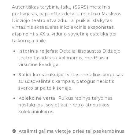
Autentiškas tarybinių laikų (SSRS) metalinis
portsigaras, papuoštas detaliu reljefiniu Maskvos
Didžiojo teatro atvaizdu. Tai puikiai išlaikytas
vintažinis aksesuaras ir kolekcinis eksponatas,
atspindintis XX a. vidurio sovietinę estetiką bei
taikomąją dailę.
Istorinis reljefas:
Detaliai išspaustas Didžiojo
teatro fasadas su kolonomis, medžiais ir
viršutine kvadriga..
Solidi konstrukcija:
Tvirtas metalinis korpusas
su užapvalintais kampais, patogus nešiotis
švarko ar palto kišenėje.
Kolekcinė vertė:
Puikus radinys tarybinės
nostalgijos (sovietika) ir retro atributikos
kolekcininkams.
Atsiimti galima vietoje prieš tai paskambinus